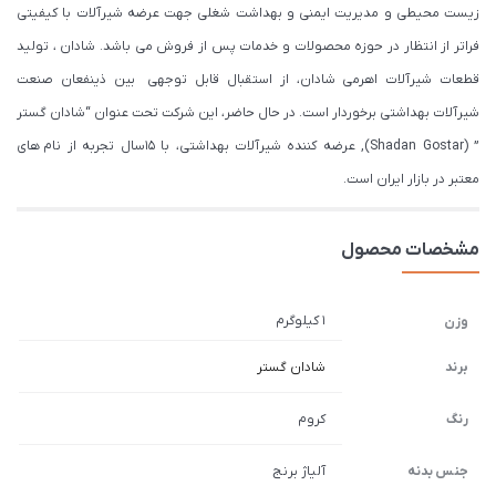
زیست محیطی و مدیریت ایمنی و بهداشت شغلی جهت عرضه شیرآلات با کیفیتی
فراتر از انتظار در حوزه محصولات و خدمات پس از فروش می باشد. شادان ، تولید
قطعات شیرآلات اهرمی شادان، از استقبال قابل توجهی بین ذینفعان صنعت
شیرآلات بهداشتی برخوردار است. در حال حاضر، این شرکت تحت عنوان “شادان گستر
” (Shadan Gostar), عرضه کننده شیرآلات بهداشتی، با ۱۵سال تجربه از نام های
معتبر در بازار ایران است.
مشخصات محصول
1 کیلوگرم
وزن
برند
شادان گستر
رنگ
کروم
جنس بدنه
آلیاژ برنج