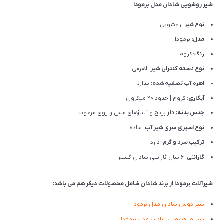
شیر روشویی شادان مدل برمودا
نوع شیر
: روشویی
مدل
: برمودا
رنگ
: کروم
نوع دسته کنترلی شیر
: اهرمی
اهرم آب تصفیه شده:
ندارد
آبکاری
: کروم | حدود 20 میکرون
جنس بدنه:
فلز برنج و آلیاژهای مس و روی مرغوب
نوع اسپری سری شیر آب
: ساده
ترکیب سرد و گرم
: دارد
گارانتی
: 6 سال گارانتی شادان گستر
شیرآلات برمودا از برند شادان شامل محصولات دیگر هم می باشد:
شیر دوش شادان مدل برمودا
شیر ظرفشویی شادان مدل برمودا