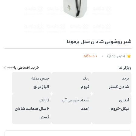
شیر روشویی شادان مدل برمودا
0 دیدگاه
(بدون امتیاز)
خرید اقساطی با
ویژگی‌ها
برند
رنگ
جنس بدنه
شادان گستر
کروم
آلیاژ برنج
آبکاری
تعداد خروجی آب
گارانتی
نیکل-کروم
1 عدد
6 سال ضمانت شادان
گستر