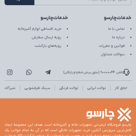
خدمات‌چارسو
خدمات‌چارسو
تماس با ما
خرید اقساطی لوازم آشپزخانه
درباره ما
رویه ارسال سفارش
قوانین و مقررات
رویه‌های بازگشت
سوالات متداول
تلفن: 90000044 (بدون پیش شماره و رایگان)
اجاق گاز
توالت ایرانی
توالت فرنگی
سینک ظرفشویی
شیرآلات
چارسو فروشگاه اینترنتی تجهیزات خانه و آشپزخانه است. هدف این مجموعه ایجاد
کامل‌ترین سرویس آنلاین خرید تجهیزات خانگی است که در آن به تمام جوانب یک
خرید مطمئن توجه شده باشد. در همین راستا ضمانت 7 روزه‌ی بازگشت کالا، ضمانت