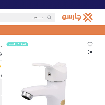
خا
ش
وی
ب
ش
ج