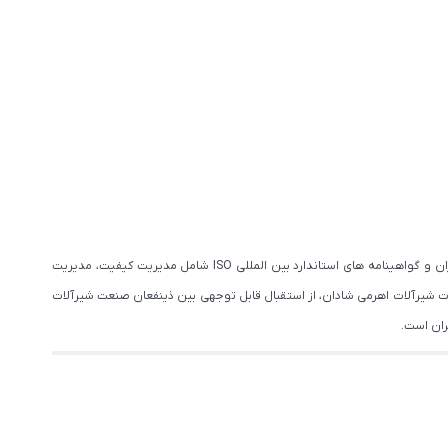
به عنوان یکی از نام های معتبر تولیدکننده شیرآلات در ایران، از منظر نگرش دانش محور و سیستمی می باشد که با دارا بودن نشان استاندارد ملی ایران و گواهینامه های استاندارد بین المللی ISO شامل مدیریت کیفیت، مدیریت
 شیرآلات اهرمی شادان، از استقبال قابل توجهی بین ذینفعان صنعت شیرآلات