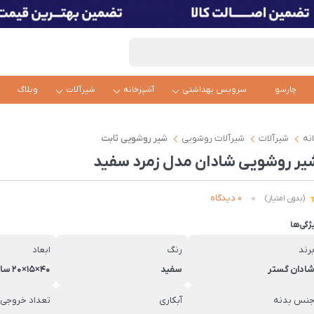
چارسو
سرویس بهداشتی
آشپزخانه
شیرآلات
وبلاگ
نه
شیرآلات
شیرآلات روشویی
شیر روشویی ثابت
یر روشویی شادان مدل زمرد سفید
0 دیدگاه
(بدون امتیاز)
ژگی‌ها
رند
رنگ
ابعاد
ادان گستر
سفید
40×15×20 سانتی‌متر
نس بدنه
آبکاری
تعداد خروجی 