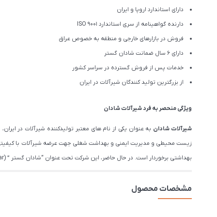
دارای استاندارد اروپا و ایران
دارنده گواهینامه از سری استاندارد ISO 9001
فروش در بازارهای خارجی و منطقه به خصوص عراق
دارای 6 سال ضمانت شادان گستر
خدمات پس از فروش گسترده در سراسر کشور
از بزرگترین تولید کنندگان شیرآلات در ایران
ویژگی منحصر به فرد شیرآلات شادان
شیرآلات شادان
زیست محیطی و مدیریت ایمنی و بهداشت شغلی جهت عرضه شیرآلات با کیفیتی فر
بهداشتی برخوردار است. در حال حاضر، این شرکت تحت عنوان “شادان گستر ” (Shadan Gostar), عرضه کننده شیرآلات بهداشتی، با ۱۵سال تجربه از نام های معتبر در بازار ایران است.
مشخصات محصول