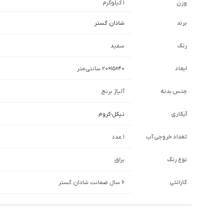
1 کیلوگرم
وزن
برند
شادان گستر
رنگ
سفید
ابعاد
40×15×20 سانتی‌متر
جنس بدنه
آلیاژ برنج
آبکاری
نیکل-کروم
تعداد خروجی آب
1 عدد
نوع رنگ
براق
گارانتی
6 سال ضمانت شادان گستر