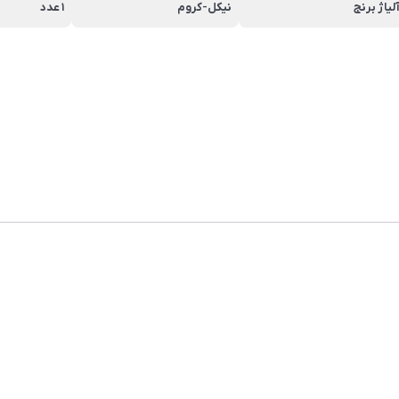
لیاژ برنج
نیکل-کروم
1 عدد