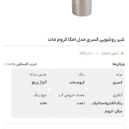
شیر روشویی کسری مدل امگا کروم مات
0 دیدگاه
(بدون امتیاز)
خرید اقساطی با
ویژگی‌ها
برند
رنگ
جنس بدنه
کسری
کروم مات
آلیاژ برنج
آبکاری
تعداد خروجی آب
نوع رنگ
رنگ الکترواستاتیک,
1 عدد
مات
نیکل-کروم