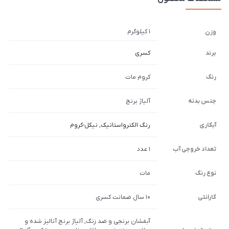
1 کیلوگرم
وزن
برند
کسری
رنگ
کروم مات
جنس بدنه
آلیاژ برنج
آبکاری
رنگ الکترواستاتیک
,
نیکل-کروم
تعداد خروجی آب
1 عدد
نوع رنگ
مات
گارانتی
10 سال ضمانت کسری
آبفشان برنجی و ضد زنگ, آلیاژ برنج آنالیز شده و