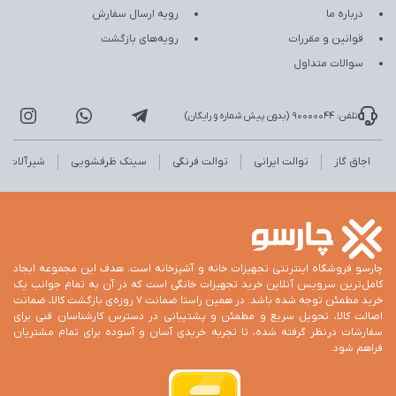
درباره ما
رویه ارسال سفارش
قوانین و مقررات
رویه‌های بازگشت
سوالات متداول
تلفن: 90000044 (بدون پیش شماره و رایگان)
اجاق گاز
توالت ایرانی
توالت فرنگی
سینک ظرفشویی
شیرآلات
چارسو فروشگاه اینترنتی تجهیزات خانه و آشپزخانه است. هدف این مجموعه ایجاد
کامل‌ترین سرویس آنلاین خرید تجهیزات خانگی است که در آن به تمام جوانب یک
خرید مطمئن توجه شده باشد. در همین راستا ضمانت 7 روزه‌ی بازگشت کالا، ضمانت
اصالت کالا، تحویل سریع و مطمئن و پشتیبانی در دسترس کارشناسان فنی برای
سفارشات درنظر گرفته شده، تا تجربه خریدی آسان و آسوده برای تمام مشتریان
فراهم شود.