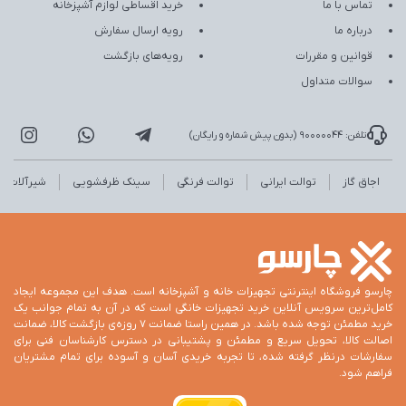
تماس با ما
خرید اقساطی لوازم آشپزخانه
درباره ما
رویه ارسال سفارش
قوانین و مقررات
رویه‌های بازگشت
سوالات متداول
تلفن: 90000044 (بدون پیش شماره و رایگان)
اجاق گاز
توالت ایرانی
توالت فرنگی
سینک ظرفشویی
شیرآلات
چارسو فروشگاه اینترنتی تجهیزات خانه و آشپزخانه است. هدف این مجموعه ایجاد
کامل‌ترین سرویس آنلاین خرید تجهیزات خانگی است که در آن به تمام جوانب یک
خرید مطمئن توجه شده باشد. در همین راستا ضمانت 7 روزه‌ی بازگشت کالا، ضمانت
اصالت کالا، تحویل سریع و مطمئن و پشتیبانی در دسترس کارشناسان فنی برای
سفارشات درنظر گرفته شده، تا تجربه خریدی آسان و آسوده برای تمام مشتریان
فراهم شود.