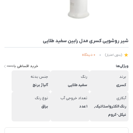
شیر روشویی کسری مدل رابین سفید طلایی
0 دیدگاه
(بدون امتیاز)
خرید اقساطی با
ویژگی‌ها
برند
رنگ
جنس بدنه
کسری
سفید طلایی
آلیاژ برنج
آبکاری
تعداد خروجی آب
نوع رنگ
رنگ الکترواستاتیک,
1 عدد
براق
نیکل-کروم