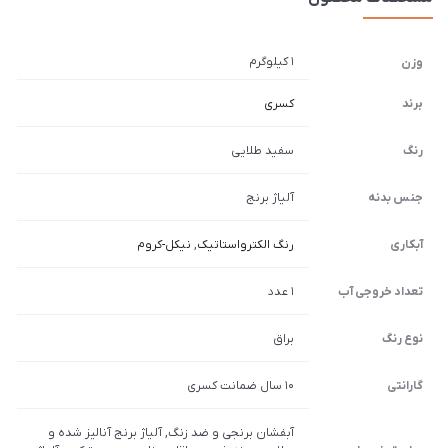
1 کیلوگرم
وزن
برند
کسری
رنگ
سفید طلایی
جنس بدنه
آلیاژ برنج
آبکاری
رنگ الکترواستاتیک
,
نیکل-کروم
تعداد خروجی آب
1 عدد
نوع رنگ
براق
گارانتی
10 سال ضمانت کسری
آبفشان برنجی و ضد زنگ, آلیاژ برنج آنالیز شده و