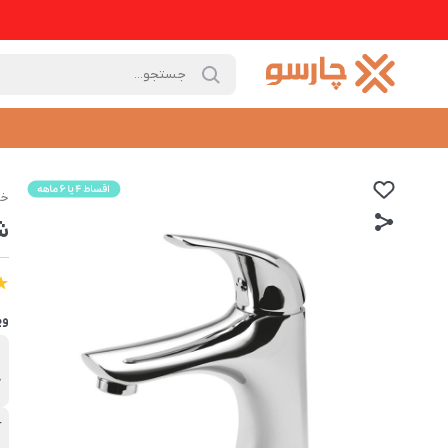
خا
ش
وی
ب
ک
آ