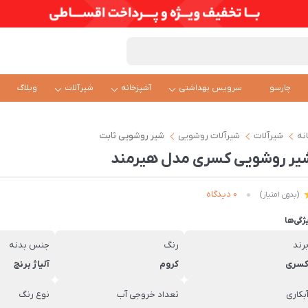
چارسو
سرویس بهداشتی
آشپزخانه
شیرآلات
وبلاگ
نه
شیرآلات
شیرآلات روشویی
شیر روشویی ثابت
یر روشویی کسری مدل هیرمند
0 دیدگاه
(بدون امتیاز)
ژگی‌ها
رند
رنگ
جنس بدنه
سری
کروم
آلیاژ برنج
بکاری
تعداد خروجی آب
نوع رنگ