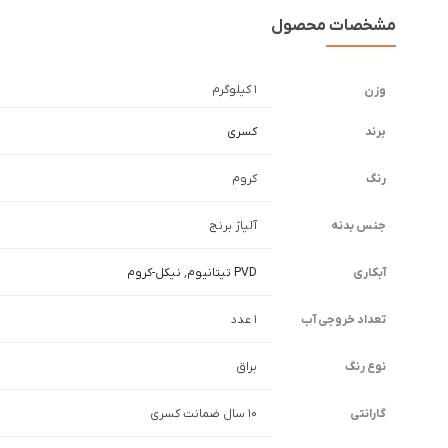
مشخصات محصول
1 کیلوگرم
وزن
برند
کسری
رنگ
کروم
جنس بدنه
آلیاژ برنج
آبکاری
PVD تیتانیوم
,
نیکل-کروم
تعداد خروجی آب
1 عدد
نوع رنگ
براق
گارانتی
10 سال ضمانت کسری