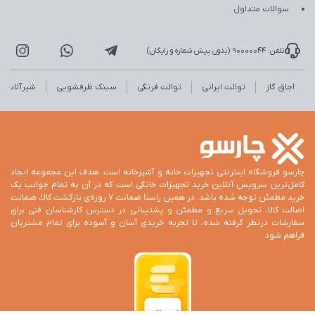
سوالات متداول
تلفن: 90000044 (بدون پیش شماره و رایگان)
اجاق گاز
توالت ایرانی
توالت فرنگی
سینک ظرفشویی
شیرآلات
چارسو فروشگاه اینترنتی تجهیزات خانه و آشپزخانه است. هدف این مجموعه ایجاد
کامل‌ترین سرویس آنلاین خرید تجهیزات خانگی است که در آن به تمام جوانب یک
خرید مطمئن توجه شده باشد. در همین راستا ضمانت 7 روزه‌ی بازگشت کالا، ضمانت
اصالت کالا، تحویل سریع و مطمئن و پشتیبانی در دسترس کارشناسان فنی برای
سفارشات درنظر گرفته شده، تا تجربه خریدی آسان و آسوده برای تمام مشتریان
فراهم شود.