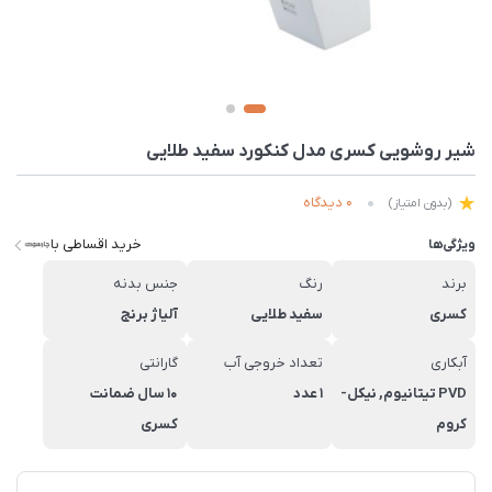
شیر روشویی کسری مدل کنکورد سفید طلایی
0 دیدگاه
(بدون امتیاز)
خرید اقساطی با
ویژگی‌ها
برند
رنگ
جنس بدنه
کسری
سفید طلایی
آلیاژ برنج
آبکاری
تعداد خروجی آب
گارانتی
PVD تیتانیوم, نیکل-
1 عدد
10 سال ضمانت
کروم
کسری