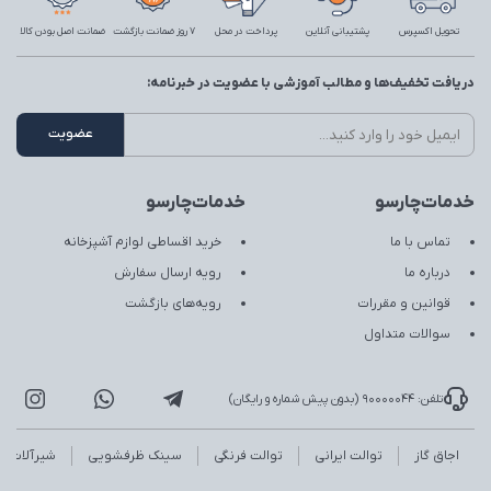
تحویل اکسپرس
پشتیبانی آنلاین
پرداخت در محل
7 روز ضمانت بازگشت
ضمانت اصل بودن کالا
دریافت تخفیف‌ها و مطالب آموزشی با عضویت در خبرنامه:
خدمات‌چارسو
خدمات‌چارسو
تماس با ما
خرید اقساطی لوازم آشپزخانه
درباره ما
رویه ارسال سفارش
قوانین و مقررات
رویه‌های بازگشت
سوالات متداول
تلفن: 90000044 (بدون پیش شماره و رایگان)
اجاق گاز
توالت ایرانی
توالت فرنگی
سینک ظرفشویی
شیرآلات