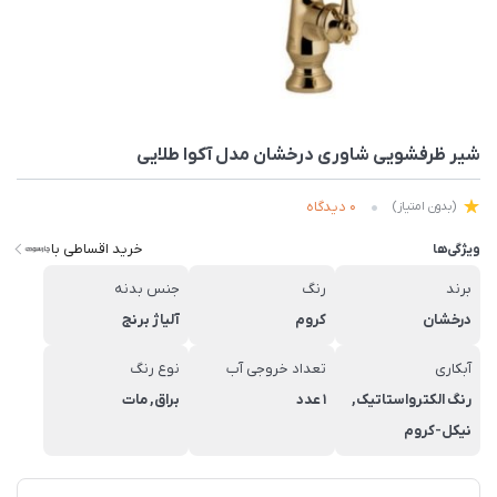
شیر ظرفشويی شاوری درخشان مدل آکوا طلایی
0 دیدگاه
(بدون امتیاز)
خرید اقساطی با
ویژگی‌ها
برند
رنگ
جنس بدنه
درخشان
کروم
آلیاژ برنج
آبکاری
تعداد خروجی آب
نوع رنگ
رنگ الکترواستاتیک,
1 عدد
براق, مات
نیکل-کروم