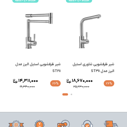
دل
شیر ظرفشویی شاوری استیل
شیر ظرفشویی استیل البرز مدل
البرز مدل ST311
ST211
14,311,000
18,670,000
26%
26%
19,340,000
25,230,000