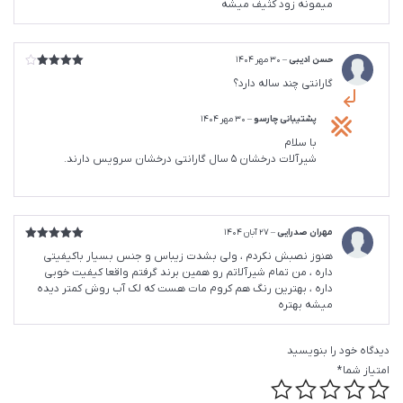
میمونه زود کثیف میشه
حسن ادیبی
–
30 مهر 1404
امتیاز
4
گارانتی چند ساله دارد؟
از 5
پشتیبانی چارسو
–
30 مهر 1404
با سلام
شیرآلات درخشان 5 سال گارانتی درخشان سرویس دارند.
مهران صدرایی
–
27 آبان 1404
امتیاز
5
از
هنوز نصبش نکردم ، ولی بشدت زیباس و جنس بسیار باکیفیتی
5
داره ، من تمام شیرآلاتم رو همین برند گرفتم واقعا کیفیت خوبی
داره ، بهترین رنگ هم کروم مات هست که لک آب روش کمتر دیده
میشه بهتره
دیدگاه خود را بنویسید
امتیاز شما
*