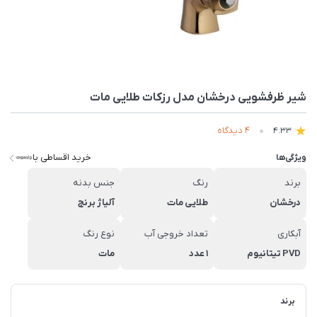
شیر ظرفشویی درخشان مدل رزکات طلایی مات
4 دیدگاه
4.33
خرید اقساطی با
ویژگی‌ها
برند
رنگ
جنس بدنه
درخشان
طلایی مات
آلیاژ برنج
آبکاری
تعداد خروجی آب
نوع رنگ
PVD تیتانیوم
1 عدد
مات
برند