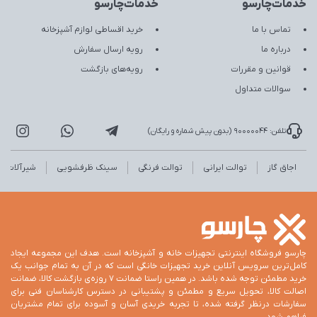
خدمات‌چارسو
خدمات‌چارسو
تماس با ما
خرید اقساطی لوازم آشپزخانه
درباره ما
رویه ارسال سفارش
قوانین و مقررات
رویه‌های بازگشت
سوالات متداول
تلفن: 90000044 (بدون پیش شماره و رایگان)
اجاق گاز
توالت ایرانی
توالت فرنگی
سینک ظرفشویی
شیرآلات
چارسو فروشگاه اینترنتی تجهیزات خانه و آشپزخانه است. هدف این مجموعه ایجاد
کامل‌ترین سرویس آنلاین خرید تجهیزات خانگی است که در آن به تمام جوانب یک
خرید مطمئن توجه شده باشد. در همین راستا ضمانت 7 روزه‌ی بازگشت کالا، ضمانت
اصالت کالا، تحویل سریع و مطمئن و پشتیبانی در دسترس کارشناسان فنی برای
سفارشات درنظر گرفته شده، تا تجربه خریدی آسان و آسوده برای تمام مشتریان