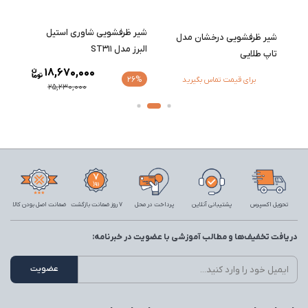
دل
شیر ظرفشویی شاوری استیل
شیر ظ
شیر ظرفشویی درخشان مدل
البرز مدل ST311
ST211
تاپ طلایی
18,670,000
26%
26%
برای قیمت تماس بگیرید
25,230,000
تحویل اکسپرس
پشتیبانی آنلاین
پرداخت در محل
7 روز ضمانت بازگشت
ضمانت اصل بودن کالا
دریافت تخفیف‌ها و مطالب آموزشی با عضویت در خبرنامه: