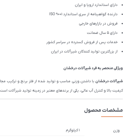
دارای استاندارد اروپا و ایران
دارنده گواهینامه از سری استاندارد ISO 9001
فروش در بازارهای خارجی
دارای 5 سال ضمانت
خدمات پس از فروش گسترده در سراسر کشور
از بزرگترین تولید کنندگان شیرآلات در ایران
ویژگی منحصر به فرد شیرآلات درخشان
شیرآلات درخشان
با داشتن وزنی مناسب و تولید شده از فلز برنج و ترکیب مج
کیفیت بالا و کنترل آب عالی، یکی از برندهای معتبر در زمینه تولید شیرآلات است. درخشان تم
مشخصات محصول
1 کیلوگرم
وزن