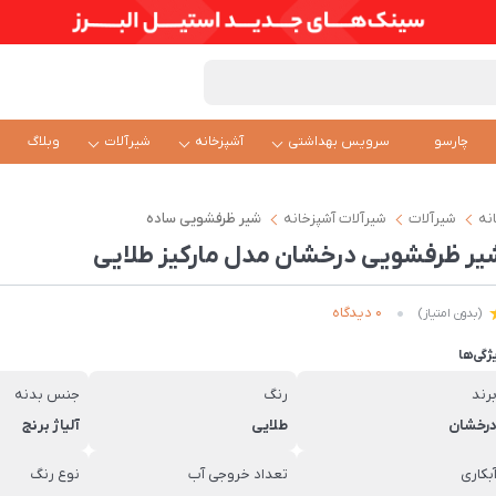
چارسو
سرویس بهداشتی
آشپزخانه
شیرآلات
وبلاگ
نه
شیرآلات
شیرآلات آشپزخانه
شیر ظرفشویی ساده
یر ظرفشویی درخشان مدل مارکیز طلایی
0 دیدگاه
(بدون امتیاز)
ژگی‌ها
رند
رنگ
جنس بدنه
رخشان
طلایی
آلیاژ برنج
بکاری
تعداد خروجی آب
نوع رنگ