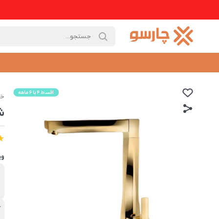
خا
ش
وی
ب
د
آ