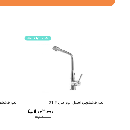
شیر ظرفشویی استیل البرز مدل ST112
شیر ظرفشویی 
11,003,000
14,870,000