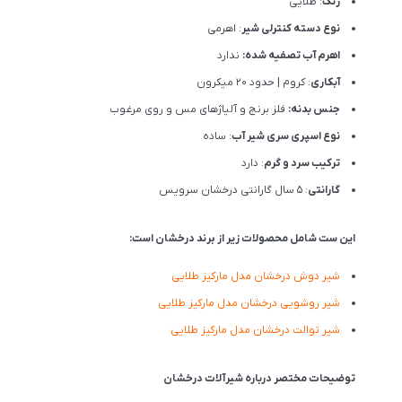
رنگ
: طلایی
نوع دسته کنترلی شیر
: اهرمی
اهرم آب تصفیه شده:
ندارد
آبکاری
: کروم | حدود 20 میکرون
جنس بدنه:
فلز برنج و آلیاژهای مس و روی مرغوب
نوع اسپری سری شیر آب
: ساده
ترکیب سرد و گرم
: دارد
گارانتی
: 5 سال گارانتی درخشان سرویس
این ست شامل محصولات زیر از برند درخشان است:
شیر دوش درخشان مدل مارکیز طلایی
شیر روشویی درخشان مدل مارکیز طلایی
شیر توالت درخشان مدل مارکیز طلایی
توضیحات مختصر درباره شیرآلات درخشان