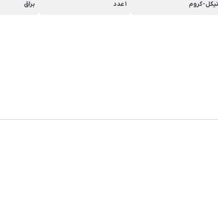
یکل-کروم
1 عدد
براق