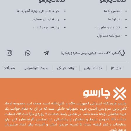
خدمات‌چارسو
خدمات‌چارسو
تماس با ما
خرید اقساطی لوازم آشپزخانه
درباره ما
رویه ارسال سفارش
قوانین و مقررات
رویه‌های بازگشت
سوالات متداول
تلفن: 90000044 (بدون پیش شماره و رایگان)
اجاق گاز
توالت ایرانی
توالت فرنگی
سینک ظرفشویی
شیرآلات
چارسو فروشگاه اینترنتی تجهیزات خانه و آشپزخانه است. هدف این مجموعه ایجاد
کامل‌ترین سرویس آنلاین خرید تجهیزات خانگی است که در آن به تمام جوانب یک
خرید مطمئن توجه شده باشد. در همین راستا ضمانت 7 روزه‌ی بازگشت کالا، ضمانت
اصالت کالا، تحویل سریع و مطمئن و پشتیبانی در دسترس کارشناسان فنی برای
سفارشات درنظر گرفته شده، تا تجربه خریدی آسان و آسوده برای تمام مشتریان
فراهم شود.