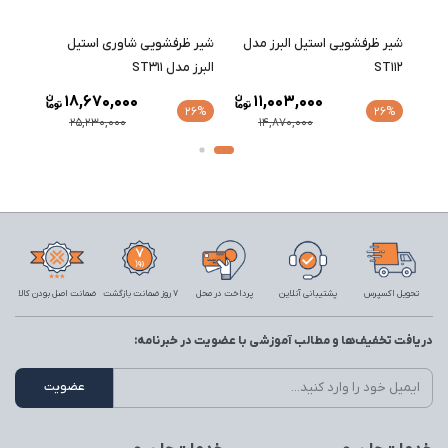
شیر ظرفشویی استیل البرز مدل
شیر ظرفشویی شاوری استیل
شیر ظ
ST112
البرز مدل ST311
ST211
18,670,000
11,003,000
26%
26%
26%
25,230,000
14,870,000
تحویل اکسپرس
پشتیبانی آنلاین
پرداخت در محل
7 روز ضمانت بازگشت
ضمانت اصل بودن کالا
دریافت تخفیف‌ها و مطالب آموزشی با عضویت در خبرنامه: