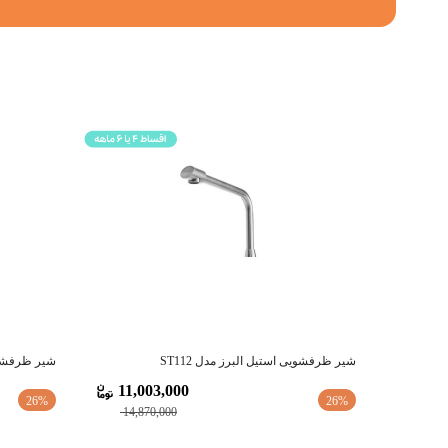
شیر ظرفشویی استیل البرز مدل ST112
شیر ظرفشویی
11,003,000
26%
26%
14,870,000