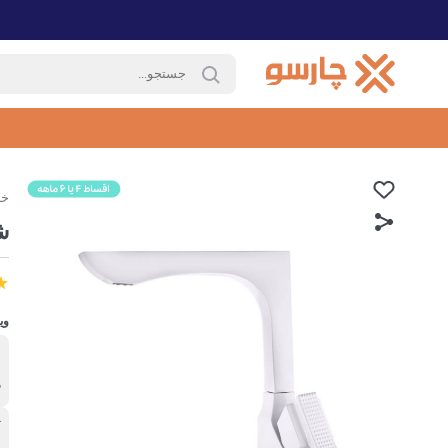
خا
ش
وی
ب
د
آ