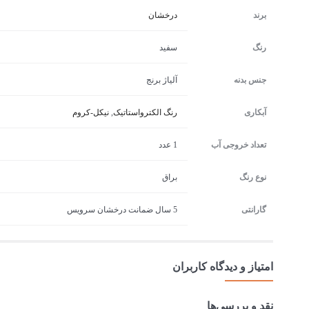
برند
درخشان
رنگ
سفید
جنس بدنه
آلیاژ برنج
آبکاری
رنگ الکترواستاتیک
,
نیکل-کروم
تعداد خروجی آب
1 عدد
نوع رنگ
براق
گارانتی
5 سال ضمانت درخشان سرویس
امتیاز و دیدگاه کاربران
نقد و بررسی‌ها