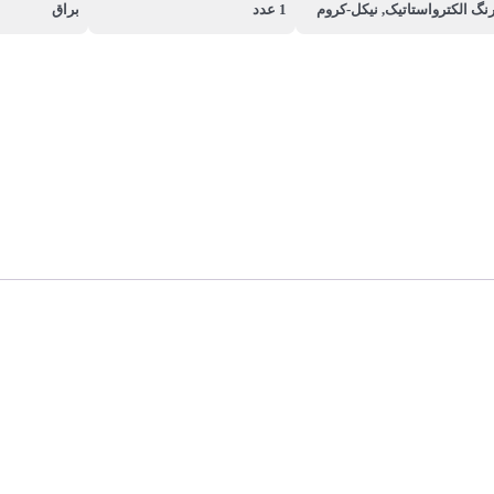
نگ الکترواستاتیک, نیکل-کروم
1 عدد
براق