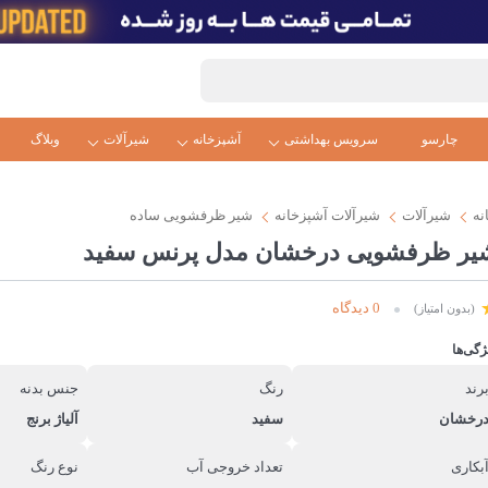
چارسو
سرویس بهداشتی
آشپزخانه
شیرآلات
وبلاگ
نه
شیرآلات
شیرآلات آشپزخانه
شیر ظرفشویی ساده
یر ظرفشویی درخشان مدل پرنس سفید
0 دیدگاه
(بدون امتیاز)
ژگی‌ها
رند
رنگ
جنس بدنه
رخشان
سفید
آلیاژ برنج
بکاری
تعداد خروجی آب
نوع رنگ