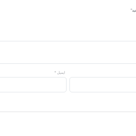
ید”
ایمیل
*