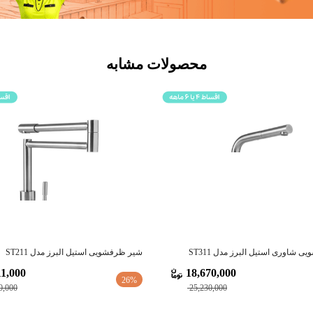
محصولات مشابه
 شاوری استیل البرز مدل ST311
شیر ظرفشویی استیل البرز مدل ST211
1,000
18,670,000
26%
0,000
25,230,000