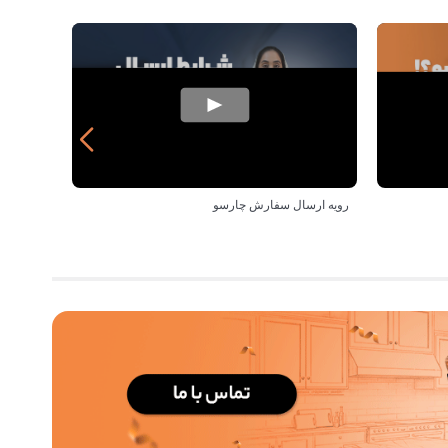
رویه ارسال سفارش چارسو
مزایای خر