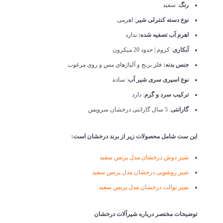
رنگ
: سفید
نوع دسته کنترلی شیر
: اهرمی
اهرم آب تصفیه شده:
ندارد
آبکاری
: کروم | حدود 20 میکرون
جنس بدنه:
فلز برنج و آلیاژهای مس و روی مرغوب
نوع اسپری سری شیر آب
: ساده
ترکیب سرد و گرم
: دارد
گارانتی
: 5 سال گارانتی درخشان سرویس
این ست شامل محصولات زیر از برند درخشان است:
شیر دوش درخشان مدل پرنس سفید
شیر روشویی درخشان مدل پرنس سفید
شیر توالت درخشان مدل پرنس سفید
توضیحات مختصر درباره شیرآلات درخشان