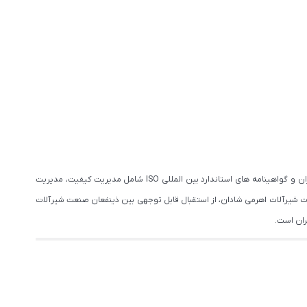
به عنوان یکی از نام های معتبر تولیدکننده شیرآلات در ایران، از منظر نگرش دانش محور و سیستمی می باشد که با دارا بودن نشان استاندارد ملی ایران و گواهینامه های استاندارد بین المللی ISO شامل مدیریت کیفیت، مدیریت
 شیرآلات اهرمی شادان، از استقبال قابل توجهی بین ذینفعان صنعت شیرآلات