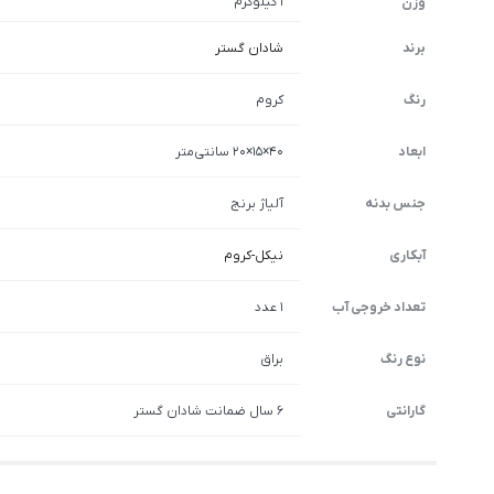
1 کیلوگرم
وزن
برند
شادان گستر
رنگ
کروم
ابعاد
40×15×20 سانتی‌متر
جنس بدنه
آلیاژ برنج
آبکاری
نیکل-کروم
تعداد خروجی آب
1 عدد
نوع رنگ
براق
گارانتی
6 سال ضمانت شادان گستر