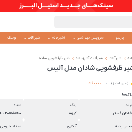
چارسو
سرویس بهداشتی
آشپزخانه
شیرآلات
وبلاگ
نه
شیرآلات
شیرآلات آشپزخانه
شیر ظرفشویی ساده
یر ظرفشویی شادان مدل آلیس
0 دیدگاه
(بدون امتیاز)
ژگی‌ها
رند
رنگ
ابعاد
ادان گستر
کروم
40×15×20 سانتی‌متر
نس بدنه
آبکاری
تعداد خروجی 