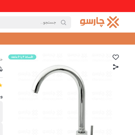
خا
ش
وی
ب
ش
ج