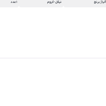
لیاژ برنج
نیکل-کروم
1 عدد