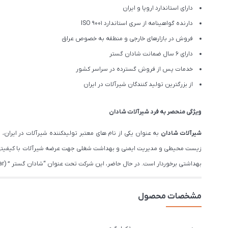
دارای استاندارد اروپا و ایران
دارنده گواهینامه از سری استاندارد ISO 9001
فروش در بازارهای خارجی و منطقه به خصوص عراق
دارای 6 سال ضمانت شادان گستر
خدمات پس از فروش گسترده در سراسر کشور
از بزرگترین تولید کنندگان شیرآلات در ایران
ویژگی منحصر به فرد شیرآلات شادان
شیرآلات شادان
زیست محیطی و مدیریت ایمنی و بهداشت شغلی جهت عرضه شیرآلات با کیفیتی فر
بهداشتی برخوردار است. در حال حاضر، این شرکت تحت عنوان “شادان گستر ” (Shadan Gostar), عرضه کننده شیرآلات بهداشتی، با ۱۵سال تجربه از نام های معتبر در بازار ایران است.
مشخصات محصول