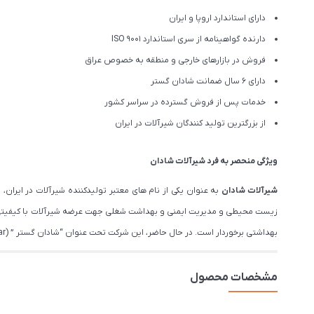
دارای استاندارد اروپا و ایران
دارنده گواهینامه از سری استاندارد ISO 9001
فروش در بازارهای خارجی و منطقه به خصوص عراق
دارای 6 سال ضمانت شادان گستر
خدمات پس از فروش گسترده در سراسر کشور
از بزرگترین تولید کنندگان شیرآلات در ایران
ویژگی منحصر به فرد شیرآلات شادان
شیرآلات شادان
زیست محیطی و مدیریت ایمنی و بهداشت شغلی جهت عرضه شیرآلات با کیفیتی فر
بهداشتی برخوردار است. در حال حاضر، این شرکت تحت عنوان “شادان گستر ” (Shadan Gostar), عرضه کننده شیرآلات بهداشتی، با ۱۵سال تجربه از نام های معتبر در بازار ایران است.
مشخصات محصول