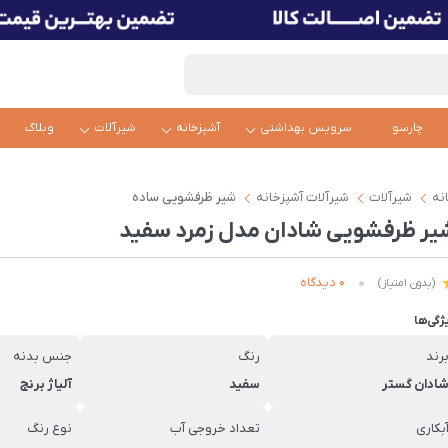
چارسو
سرویس بهداشتی
آشپزخانه
شیرآلات
وبلاگ
نه
شیرآلات
شیرآلات آشپزخانه
شیر ظرفشویی ساده
یر ظرفشویی شادان مدل زمرد سفید
0 دیدگاه
(بدون امتیاز)
ژگی‌ها
رند
رنگ
جنس بدنه
ادان گستر
سفید
آلیاژ برنج
بکاری
تعداد خروجی آب
نوع رنگ