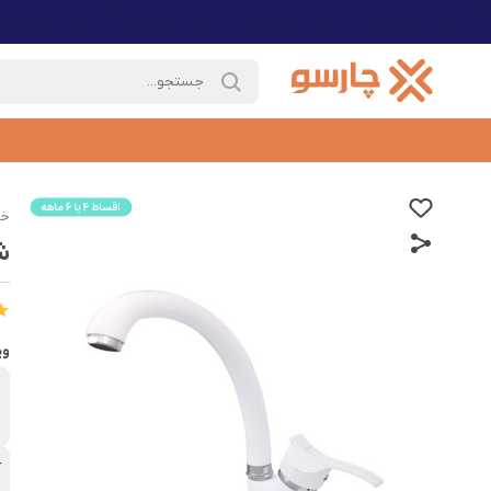
خا
ش
وی
ب
ش
آ