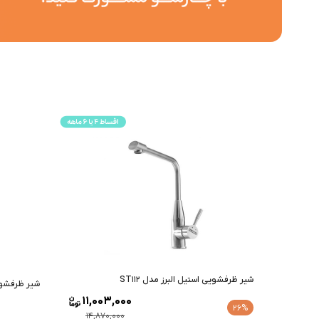
شیر ظرفشویی استیل البرز مدل ST112
شیر ظرفشوی
11,003,000
26%
14,870,000