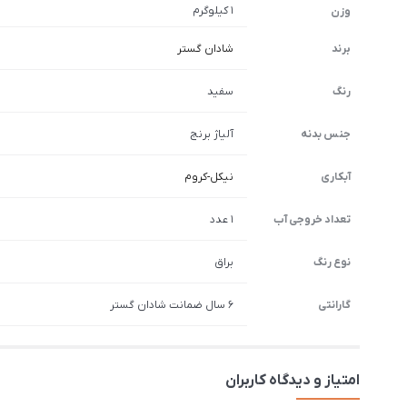
1 کیلوگرم
وزن
برند
شادان گستر
رنگ
سفید
جنس بدنه
آلیاژ برنج
آبکاری
نیکل-کروم
تعداد خروجی آب
1 عدد
نوع رنگ
براق
گارانتی
6 سال ضمانت شادان گستر
امتیاز و دیدگاه کاربران