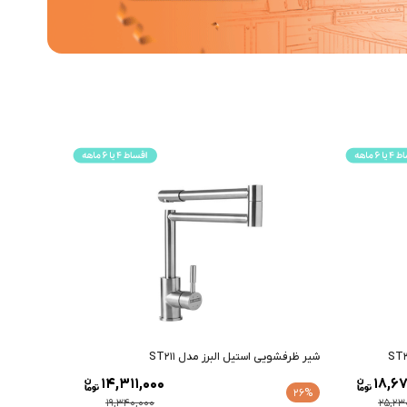
شیر ظرفشویی استیل البرز مدل ST211
14,311,000
18,67
26%
19,340,000
25,23