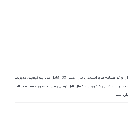
به عنوان یکی از نام های معتبر تولیدکننده شیرآلات در ایران، از منظر نگرش دانش محور و سیستمی می باشد که با دارا بودن نشان استاندارد ملی ایران و گواهینامه های استاندارد بین المللی ISO شامل مدیریت کیفیت، مدیریت
 شیرآلات اهرمی شادان، از استقبال قابل توجهی بین ذینفعان صنعت شیرآلات