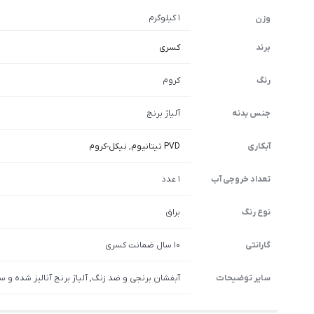
1 کیلوگرم
وزن
برند
کسری
رنگ
کروم
جنس بدنه
آلیاژ برنج
آبکاری
PVD تیتانیوم
,
نیکل-کروم
تعداد خروجی آب
1 عدد
نوع رنگ
براق
گارانتی
10 سال ضمانت کسری
سایر توضیحات
آبفشان برنجی و ضد زنگ, آلیاژ برنج آنالیز شده و س