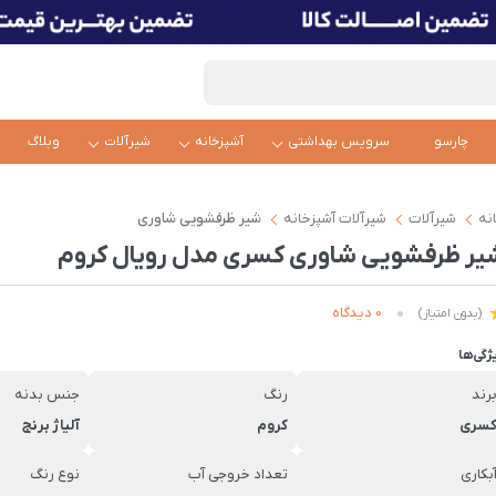
چارسو
سرویس بهداشتی
آشپزخانه
شیرآلات
وبلاگ
نه
شیرآلات
شیرآلات آشپزخانه
شیر ظرفشویی شاوری
یر ظرفشویی شاوری کسری مدل رویال کروم
0 دیدگاه
(بدون امتیاز)
ژگی‌ها
رند
رنگ
جنس بدنه
سری
کروم
آلیاژ برنج
بکاری
تعداد خروجی آب
نوع رنگ