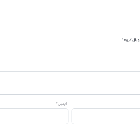
یال کروم”
ایمیل
*