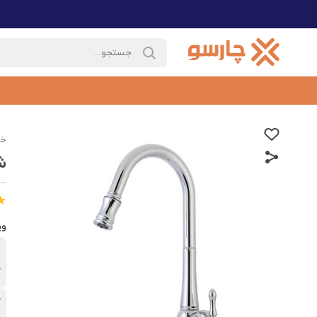
خا
ش
وی
ب
ک
آ