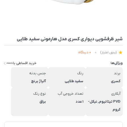
شیر ظرفشویی دیواری کسری مدل هارمونی سفید طلایی
0 دیدگاه
(بدون امتیاز)
خرید اقساطی با
ویژگی‌ها
برند
رنگ
جنس بدنه
کسری
سفید طلایی
آلیاژ برنج
آبکاری
تعداد خروجی آب
نوع رنگ
PVD تیتانیوم, نیکل-
1 عدد
براق
کروم