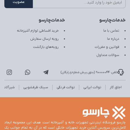
خدمات‌چارسو
خدمات‌چارسو
تماس با ما
خرید اقساطی لوازم آشپزخانه
درباره ما
رویه ارسال سفارش
قوانین و مقررات
رویه‌های بازگشت
سوالات متداول
تلفن: 90000044 (بدون پیش شماره و رایگان)
اجاق گاز
توالت ایرانی
توالت فرنگی
سینک ظرفشویی
شیرآلات
چارسو فروشگاه اینترنتی تجهیزات خانه و آشپزخانه است. هدف این مجموعه ایجاد
کامل‌ترین سرویس آنلاین خرید تجهیزات خانگی است که در آن به تمام جوانب یک