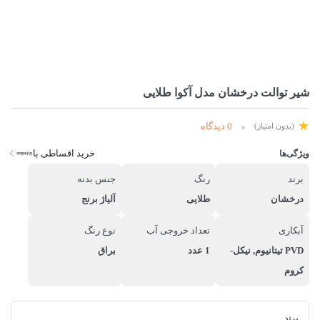
شیر توالت درخشان مدل آکوا طلایی
0 دیدگاه
(بدون امتیاز)
خرید اقساطی با
ویژگی‌ها
برند
رنگ
جنس بدنه
درخشان
طلایی
آلیاژ برنج
آبکاری
تعداد خروجی آب
نوع رنگ
PVD تیتانیوم, نیکل-
1 عدد
براق
کروم
برند