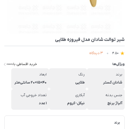
شیر توالت شادان مدل فیروزه طلایی
3 دیدگاه
4.50
خرید اقساطی با
ویژگی‌ها
برند
رنگ
ابعاد
شادان گستر
طلایی
40×15×20 سانتی‌متر
جنس بدنه
آبکاری
تعداد خروجی آب
آلیاژ برنج
نیکل-کروم
1 عدد
برند