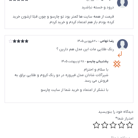
امتیاز
5
از
درود و خسته نباشید
5
قیمت از همه سایت ها کمتر بود تو چارسو و چون قبلا ازشون خرید
کرده بودم باز هم اعتماد کردم و خرید کردم.
رضا تهامی
–
20 فروردین 1405
امتیاز
4
رنگ طلایی مات این مدل هم دارین ؟
از 5
پشتیبانی چارسو
–
28 اردیبهشت 1405
با سلام و احترام
شیرآلات شادان مدل فیروزه در دو رنگ کروم و طلایی براق به
فروش می رسد.
با تشکر از اعتماد و خرید شما از سایت چارسو
دیدگاه خود را بنویسید
امتیاز شما
*