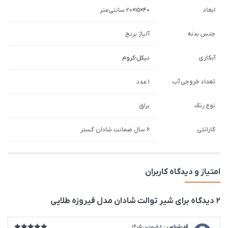
ابعاد
40×15×20 سانتی‌متر
جنس بدنه
آلیاژ برنج
آبکاری
نیکل-کروم
تعداد خروجی آب
1 عدد
نوع رنگ
براق
گارانتی
6 سال ضمانت شادان گستر
امتیاز و دیدگاه کاربران
2 دیدگاه برای
شیر توالت شادان مدل فیروزه طلایی
قدرشناس
–
8 فروردین 1405