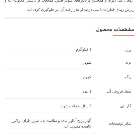
ارمغان می آورند و همچنین پرلاتورهای شودر ضمن ممانعت از پاشش معیوب آب و
ریزش زیبای قطرات تا سی درصد از هدر رفت آن نیز جلوگیری کرده اند.
مشخصات محصول
1 کیلوگرم
وزن
برند
شودر
رنگ
کروم
تعداد خروجی آب
1 عدد
گارانتی
5 سال ضمانت شودر
آلیاژ برنج آنالیز شده و سلامت بدنه شیر, دارای پرلاتور
سایر توضیحات
کاهنده مصرف آب