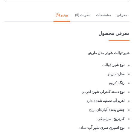
معرفی
مشخصات
نظرات (0)
ویدیو (5)
معرفی محصول
شیر توالت شودر مدل مارینو
نوع شیر
: توالت
مدل
: مارینو
رنگ
: کروم
نوع دسته کنترلی شیر
: اهرمی
اهرم آب تصفیه شده:
ندارد
جنس بدنه:
آلیاژهای برنج
کارتریج
: سرامیکی
نوع اسپری سری شیر آب
: ساده