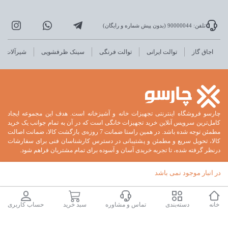
تلفن: 90000044 (بدون پیش شماره و رایگان)
اجاق گاز
توالت ایرانی
توالت فرنگی
سینک ظرفشویی
شیرآلات
چارسو فروشگاه اینترنتی تجهیزات خانه و آشپزخانه است. هدف این مجموعه ایجاد
کامل‌ترین سرویس آنلاین خرید تجهیزات خانگی است که در آن به تمام جوانب یک خرید
مطمئن توجه شده باشد. در همین راستا ضمانت 7 روزه‌ی بازگشت کالا، ضمانت اصالت
کالا، تحویل سریع و مطمئن و پشتیبانی در دسترس کارشناسان فنی برای سفارشات
درنظر گرفته شده، تا تجربه خریدی آسان و آسوده برای تمام مشتریان فراهم شود.
در انبار موجود نمی باشد
خانه
دسته‌بندی
تماس و مشاوره
سبد خرید
حساب کاربری