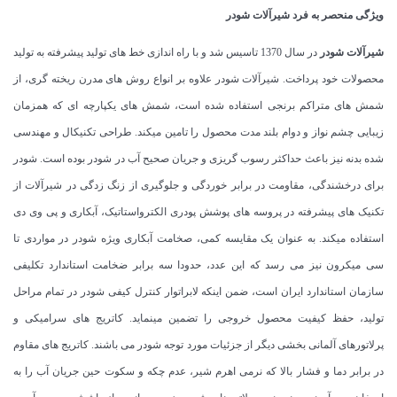
ویژگی منحصر به فرد شیرآلات شودر
شیرآلات شودر
در سال 1370 تاسیس شد و با راه اندازی خط های تولید پیشرفته به تولید
محصولات خود پرداخت. شیرآلات شودر علاوه بر انواع روش های مدرن ریخته گری، از
شمش های متراکم برنجی استفاده شده است، شمش های یکپارچه ای که همزمان
زیبایی چشم نواز و دوام بلند مدت محصول را تامین میکند. طراحی تکنیکال و مهندسی
شده بدنه نیز باعث حداکثر رسوب گریزی و جریان صحیح آب در شودر بوده است. شودر
برای درخشندگی، مقاومت در برابر خوردگی و جلوگیری از زنگ زدگی در شیرآلات از
تکنیک های پیشرفته در پروسه های پوشش پودری الکترواستاتیک، آبکاری و پی وی دی
استفاده میکند. به عنوان یک مقایسه کمی، صخامت آبکاری ویژه شودر در مواردی تا
سی میکرون نیز می رسد که این عدد، حدودا سه برابر ضخامت استاندارد تکلیفی
سازمان استاندارد ایران است، ضمن اینکه لابراتوار کنترل کیفی شودر در تمام مراحل
تولید، حفظ کیفیت محصول خروجی را تضمین مینماید. کاتریج های سرامیکی و
پرلاتورهای آلمانی بخشی دیگر از جزئیات مورد توجه شودر می باشند. کاتریج های مقاوم
در برابر دما و فشار بالا که نرمی اهرم شیر، عدم چکه و سکوت حین جریان آب را به