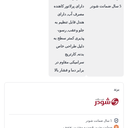
5 سال ضمانت شودر
دارای پرلاتور کاهنده
مصرف آب, دارای
هندل قابل تنظیم به
جلو وعقب, رسوب­
پذیری کم­تر سطح به
دلیل طراحی خاص
بدنه, کارتریج
سرامیکی مقاوم در
برابر دما و فشار بالا
برند
5 سال ضمانت شودر
ضمانت بهترین قیمت و بیشترین تخفیف