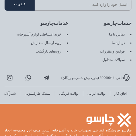
خدمات‌چارسو
خدمات‌چارسو
تماس با ما
خرید اقساطی لوازم آشپزخانه
درباره ما
رویه ارسال سفارش
قوانین و مقررات
رویه‌های بازگشت
سوالات متداول
تلفن: 90000044 (بدون پیش شماره و رایگان)
اجاق گاز
توالت ایرانی
توالت فرنگی
سینک ظرفشویی
شیرآلات
چارسو فروشگاه اینترنتی تجهیزات خانه و آشپزخانه است. هدف این مجموعه ایجاد
کامل‌ترین سرویس آنلاین خرید تجهیزات خانگی است که در آن به تمام جوانب یک خرید