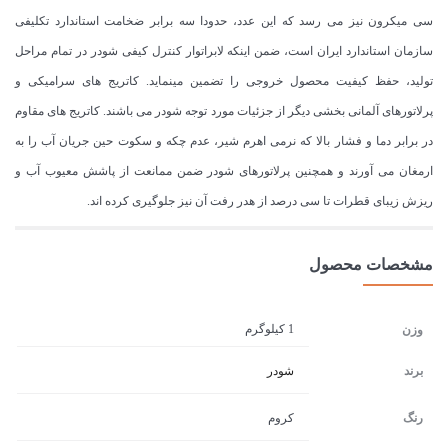
سی میکرون نیز می رسد که این عدد، حدودا سه برابر ضخامت استاندارد تکلیفی
سازمان استاندارد ایران است، ضمن اینکه لابراتوار کنترل کیفی شودر در تمام مراحل
تولید، حفظ کیفیت محصول خروجی را تضمین مینماید. کاتریج های سرامیکی و
پرلاتورهای آلمانی بخشی دیگر از جزئیات مورد توجه شودر می باشند. کاتریج های مقاوم
در برابر دما و فشار بالا که نرمی اهرم شیر، عدم چکه و سکوت حین جریان آب را به
ارمغان می آورند و همچنین پرلاتورهای شودر ضمن ممانعت از پاشش معیوب آب و
ریزش زیبای قطرات تا سی درصد از هدر رفت آن نیز جلوگیری کرده اند.
مشخصات محصول
1 کیلوگرم
وزن
برند
شودر
رنگ
کروم