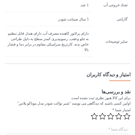
تعداد خروجی آب
1 عدد
گارانتی
5 سال ضمانت شودر
دارای پرلاتور کاهنده مصرف آب, دارای هندل قابل تنظیم
به جلو وعقب, رسوب­پذیری کم­تر سطح به دلیل طراحی
سایر توضیحات
خاص بدنه, کارتریج سرامیکی مقاوم در برابر دما و فشار
بالا
امتیاز و دیدگاه کاربران
نقد و بررسی‌ها
برای این کالا هنوز نظری ثبت نشده است.
اولین کسی باشید که دیدگاهی می نویسد “شیر توالت شودر مدل موناکو پلاس”
امتیاز شما
*
دیدگاه شما
*