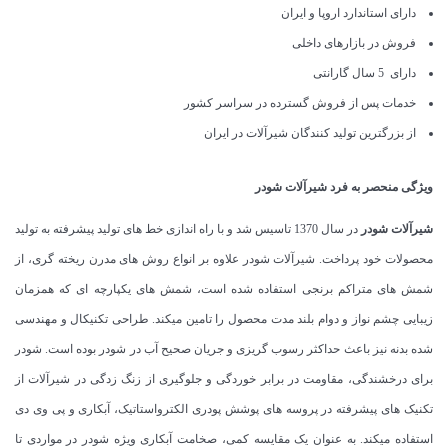
دارای استاندارد اروپا و ایران
فروش در بازارهای داخلی
دارای 5 سال گارانتی
خدمات پس از فروش گسترده در سراسر کشور
از بزرگترین تولید کنندگان شیرآلات در ایران
ویژگی منحصر به فرد شیرآلات شودر
شیرآلات شودر
در سال 1370 تاسیس شد و با راه اندازی خط های تولید پیشرفته به تولید
محصولات خود پرداخت. شیرآلات شودر علاوه بر انواع روش های مدرن ریخته گری، از
شمش های متراکم برنجی استفاده شده است، شمش های یکپارچه ای که همزمان
زیبایی چشم نواز و دوام بلند مدت محصول را تامین میکند. طراحی تکنیکال و مهندسی
شده بدنه نیز باعث حداکثر رسوب گریزی و جریان صحیح آب در شودر بوده است. شودر
برای درخشندگی، مقاومت در برابر خوردگی و جلوگیری از زنگ زدگی در شیرآلات از
تکنیک های پیشرفته در پروسه های پوشش پودری الکترواستاتیک، آبکاری و پی وی دی
استفاده میکند. به عنوان یک مقایسه کمی، صخامت آبکاری ویژه شودر در مواردی تا