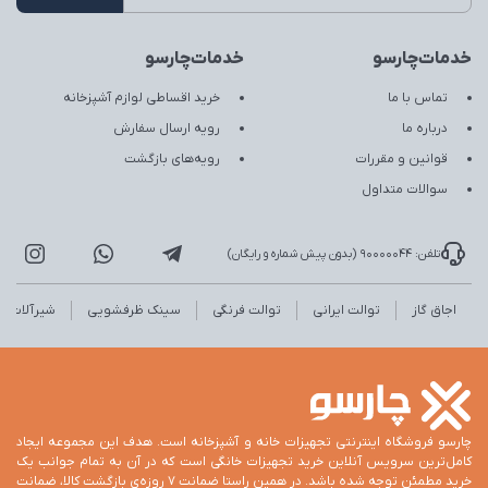
خدمات‌چارسو
خدمات‌چارسو
تماس با ما
خرید اقساطی لوازم آشپزخانه
درباره ما
رویه ارسال سفارش
قوانین و مقررات
رویه‌های بازگشت
سوالات متداول
تلفن: 90000044 (بدون پیش شماره و رایگان)
اجاق گاز
توالت ایرانی
توالت فرنگی
سینک ظرفشویی
شیرآلات
چارسو فروشگاه اینترنتی تجهیزات خانه و آشپزخانه است. هدف این مجموعه ایجاد
کامل‌ترین سرویس آنلاین خرید تجهیزات خانگی است که در آن به تمام جوانب یک
خرید مطمئن توجه شده باشد. در همین راستا ضمانت 7 روزه‌ی بازگشت کالا، ضمانت