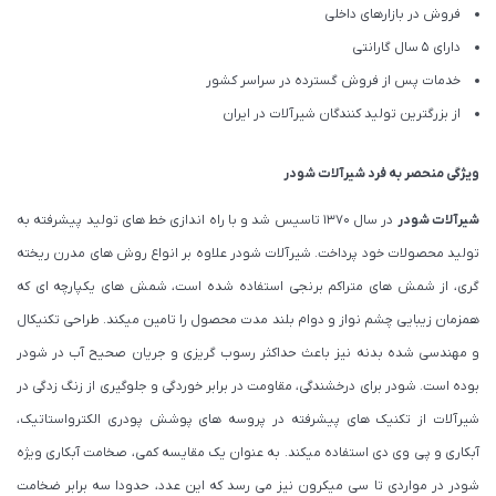
فروش در بازارهای داخلی
دارای 5 سال گارانتی
خدمات پس از فروش گسترده در سراسر کشور
از بزرگترین تولید کنندگان شیرآلات در ایران
ویژگی منحصر به فرد شیرآلات شودر
شیرآلات شودر
در سال 1370 تاسیس شد و با راه اندازی خط های تولید پیشرفته به
تولید محصولات خود پرداخت. شیرآلات شودر علاوه بر انواع روش های مدرن ریخته
گری، از شمش های متراکم برنجی استفاده شده است، شمش های یکپارچه ای که
همزمان زیبایی چشم نواز و دوام بلند مدت محصول را تامین میکند. طراحی تکنیکال
و مهندسی شده بدنه نیز باعث حداکثر رسوب گریزی و جریان صحیح آب در شودر
بوده است. شودر برای درخشندگی، مقاومت در برابر خوردگی و جلوگیری از زنگ زدگی در
شیرآلات از تکنیک های پیشرفته در پروسه های پوشش پودری الکترواستاتیک،
آبکاری و پی وی دی استفاده میکند. به عنوان یک مقایسه کمی، صخامت آبکاری ویژه
شودر در مواردی تا سی میکرون نیز می رسد که این عدد، حدودا سه برابر ضخامت