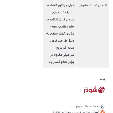
5 سال ضمانت شودر
دارای پرلاتور کاهنده
مصرف آب, دارای
هندل قابل تنظیم به
جلو وعقب, رسوب­
پذیری کم­تر سطح به
دلیل طراحی خاص
بدنه, کارتریج
سرامیکی مقاوم در
برابر دما و فشار بالا
برند
5 سال ضمانت شودر
ضمانت بهترین قیمت و بیشترین تخفیف