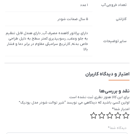
تعداد خروجی آب
1 عدد
گارانتی
5 سال ضمانت شودر
دارای پرلاتور کاهنده مصرف آب, دارای هندل قابل تنظیم
به جلو وعقب, رسوب­پذیری کم­تر سطح به دلیل طراحی
سایر توضیحات
خاص بدنه, کارتریج سرامیکی مقاوم در برابر دما و فشار
بالا
امتیاز و دیدگاه کاربران
نقد و بررسی‌ها
برای این کالا هنوز نظری ثبت نشده است.
اولین کسی باشید که دیدگاهی می نویسد “شیر توالت شودر مدل یونیک”
امتیاز شما
*
دیدگاه شما
*