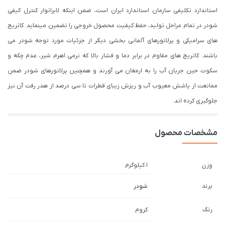
استاندارد تکلیفی سازمان استاندارد ایران است، ضمن اینکه لابراتوار کنترل کیفی
شودر در تمام مراحل تولید، حفظ کیفیت محصول خروجی را تضمین مینماید. کاتریج
های سرامیکی و پرلاتورهای آلمانی بخشی دیگر از جزئیات مورد توجه شودر می
باشند. کاتریج های مقاوم در برابر دما و فشار بالا که نرمی اهرم شیر، عدم چکه و
سکوت حین جریان آب را به ارمغان می آورند و همچنین پرلاتورهای شودر ضمن
ممانعت از پاشش معیوب آب و ریزش زیبای قطرات تا سی درصد از هدر رفت آن نیز
جلوگیری کرده اند.
مشخصات محصول
1 کیلوگرم
وزن
برند
شودر
رنگ
کروم