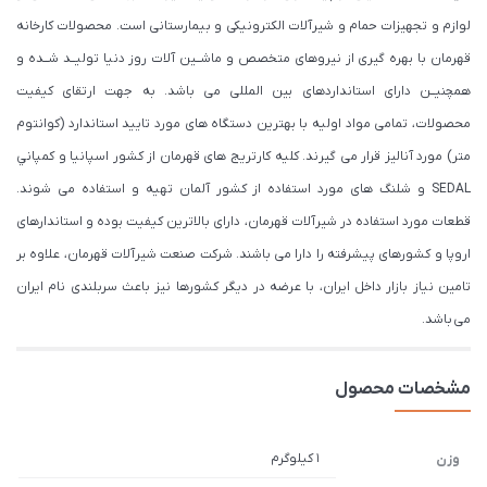
لوازم و تجهیزات حمام و شیرآلات الکترونیکی و بیمارستانی است. محصولات کارخانه
قهرمان با بهره گیری از نیروهای متخصص و ماشــین آلات روز دنیا تولیــد شــده و
همچنیــن دارای استانداردهای بین المللی می باشد. به جهت ارتقای کیفیت
محصولات، تمامی مواد اولیه با بهترین دستگاه های مورد تایید استاندارد (كوانتوم
متر) مورد آنالیز قرار می گیرند. كليه كارتريج های قهرمان از كشور اسپانيا و كمپاني
SEDAL و شلنگ های مورد استفاده از کشور آلمان تهیه و استفاده می شوند.
قطعات مورد استفاده در شیرآلات قهرمان، دارای بالاترین کیفیت بوده و استاندارهای
اروپا و کشورهای پیشرفته را دارا می باشند. شرکت صنعت شیرآلات قهرمان، علاوه بر
تامین نیاز بازار داخل ایران، با عرضه در دیگر کشورها نیز باعث سربلندی نام ایران
می باشد.
مشخصات محصول
1 کیلوگرم
وزن