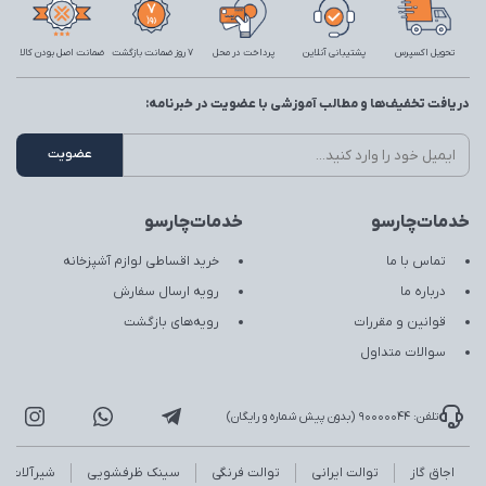
تحویل اکسپرس
پشتیبانی آنلاین
پرداخت در محل
7 روز ضمانت بازگشت
ضمانت اصل بودن کالا
دریافت تخفیف‌ها و مطالب آموزشی با عضویت در خبرنامه:
خدمات‌چارسو
خدمات‌چارسو
تماس با ما
خرید اقساطی لوازم آشپزخانه
درباره ما
رویه ارسال سفارش
قوانین و مقررات
رویه‌های بازگشت
سوالات متداول
تلفن: 90000044 (بدون پیش شماره و رایگان)
اجاق گاز
توالت ایرانی
توالت فرنگی
سینک ظرفشویی
شیرآلات