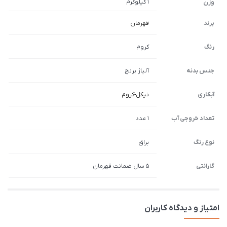
1 کیلوگرم
وزن
برند
قهرمان
رنگ
کروم
جنس بدنه
آلیاژ برنج
آبکاری
نیکل-کروم
تعداد خروجی آب
1 عدد
نوع رنگ
براق
گارانتی
5 سال ضمانت قهرمان
امتیاز و دیدگاه کاربران