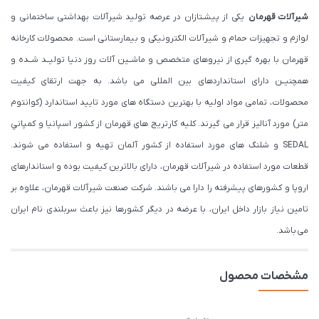
شیرآلات قهرمان
یکی از پیشـتازان در عرصه تولید شیرآلات بهداشتی ساختمانی و
لوازم و تجهیزات حمام و شیرآلات الکترونیکی و بیمارستانی است. محصولات کارخانه
قهرمان با بهره گیری از نیروهای متخصص و ماشــین آلات روز دنیا تولیــد شــده و
همچنیــن دارای استانداردهای بین المللی می باشد. به جهت ارتقای کیفیت
محصولات، تمامی مواد اولیه با بهترین دستگاه های مورد تایید استاندارد (كوانتوم
متر) مورد آنالیز قرار می گیرند. كليه كارتريج های قهرمان از كشور اسپانيا و كمپاني
SEDAL و شلنگ های مورد استفاده از کشور آلمان تهیه و استفاده می شوند.
قطعات مورد استفاده در شیرآلات قهرمان، دارای بالاترین کیفیت بوده و استاندارهای
اروپا و کشورهای پیشرفته را دارا می باشند. شرکت صنعت شیرآلات قهرمان، علاوه بر
تامین نیاز بازار داخل ایران، با عرضه در دیگر کشورها نیز باعث سربلندی نام ایران
می باشد.
مشخصات محصول