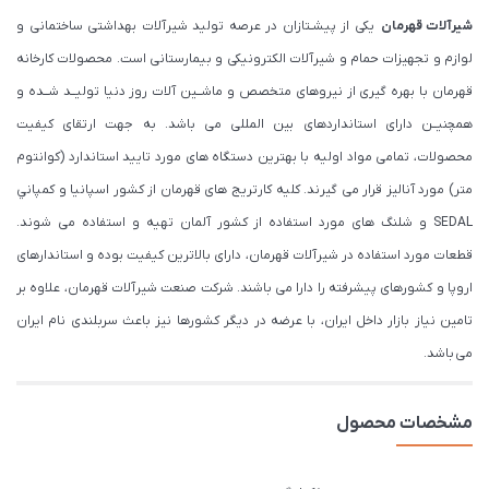
شیرآلات قهرمان
یکی از پیشـتازان در عرصه تولید شیرآلات بهداشتی ساختمانی و
لوازم و تجهیزات حمام و شیرآلات الکترونیکی و بیمارستانی است. محصولات کارخانه
قهرمان با بهره گیری از نیروهای متخصص و ماشــین آلات روز دنیا تولیــد شــده و
همچنیــن دارای استانداردهای بین المللی می باشد. به جهت ارتقای کیفیت
محصولات، تمامی مواد اولیه با بهترین دستگاه های مورد تایید استاندارد (كوانتوم
متر) مورد آنالیز قرار می گیرند. كليه كارتريج های قهرمان از كشور اسپانيا و كمپاني
SEDAL و شلنگ های مورد استفاده از کشور آلمان تهیه و استفاده می شوند.
قطعات مورد استفاده در شیرآلات قهرمان، دارای بالاترین کیفیت بوده و استاندارهای
اروپا و کشورهای پیشرفته را دارا می باشند. شرکت صنعت شیرآلات قهرمان، علاوه بر
تامین نیاز بازار داخل ایران، با عرضه در دیگر کشورها نیز باعث سربلندی نام ایران
می باشد.
مشخصات محصول