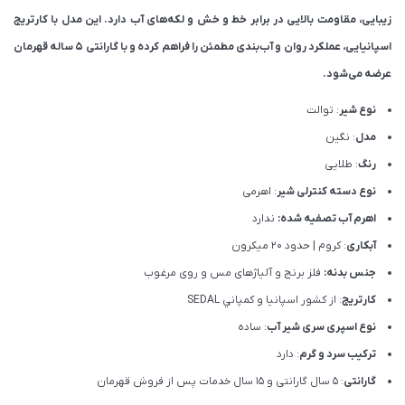
زیبایی، مقاومت بالایی در برابر خط و خش و لکه‌های آب دارد. این مدل با کارتریج
اسپانیایی، عملکرد روان و آب‌بندی مطمئن را فراهم کرده و با گارانتی ۵ ساله قهرمان
عرضه می‌شود.
نوع شیر
: توالت
مدل
: نگین
رنگ
: طلایی
نوع دسته کنترلی شیر
: اهرمی
اهرم آب تصفیه شده:
ندارد
آبکاری
: کروم | حدود 20 میکرون
جنس بدنه:
فلز برنج و آلیاژهای مس و روی مرغوب
کارتریج
: از كشور اسپانيا و كمپاني SEDAL
نوع اسپری سری شیر آب
: ساده
ترکیب سرد و گرم
: دارد
گارانتی
: 5 سال گارانتی و 15 سال خدمات پس از فروش قهرمان