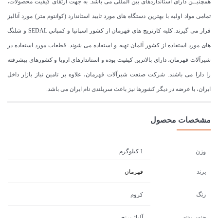
همچنیــن دارای استانداردهای بین المللی می باشد. به جهت ارتقای کیفیت محصولات،
تمامی مواد اولیه با بهترین دستگاه های مورد تایید استاندارد (كوانتوم متر) مورد آنالیز
قرار می گیرند. كليه كارتريج های قهرمان از كشور اسپانيا و كمپاني SEDAL و شلنگ
های مورد استفاده از کشور آلمان تهیه و استفاده می شوند. قطعات مورد استفاده در
شیرآلات قهرمان، دارای بالاترین کیفیت بوده و استاندارهای اروپا و کشورهای پیشرفته
را دارا می باشند. شرکت صنعت شیرآلات قهرمان، علاوه بر تامین نیاز بازار داخل
ایران، با عرضه در دیگر کشورها نیز باعث سربلندی نام ایران می باشد.
مشخصات محصول
1 کیلوگرم
وزن
برند
قهرمان
رنگ
کروم
جنس بدنه
آلیاژ برنج