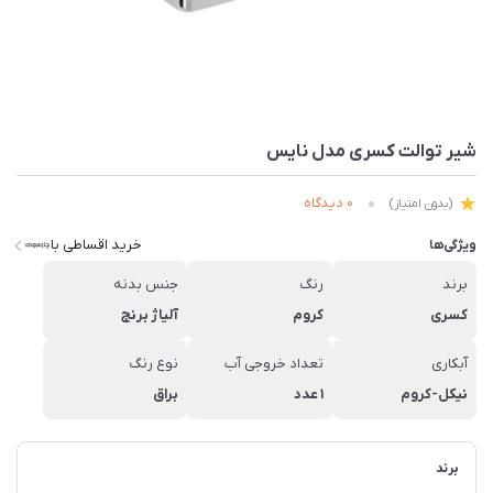
شیر توالت کسری مدل نایس
0 دیدگاه
(بدون امتیاز)
خرید اقساطی با
ویژگی‌ها
برند
رنگ
جنس بدنه
کسری
کروم
آلیاژ برنج
آبکاری
تعداد خروجی آب
نوع رنگ
نیکل-کروم
1 عدد
براق
برند