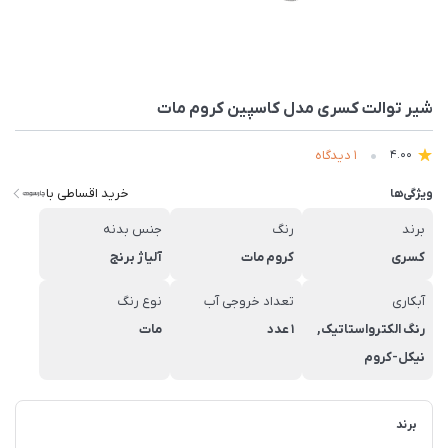
شیر توالت کسری مدل کاسپین کروم مات
1 دیدگاه
4.00
خرید اقساطی با
ویژگی‌ها
برند
رنگ
جنس بدنه
کسری
کروم مات
آلیاژ برنج
آبکاری
تعداد خروجی آب
نوع رنگ
رنگ الکترواستاتیک,
1 عدد
مات
نیکل-کروم
برند