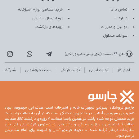
تماس با ما
خرید اقساطی لوازم آشپزخانه
درباره ما
رویه ارسال سفارش
قوانین و مقررات
رویه‌های بازگشت
سوالات متداول
تلفن: 90000044 (بدون پیش شماره و رایگان)
اجاق گاز
توالت ایرانی
توالت فرنگی
سینک ظرفشویی
شیرآلات
چارسو فروشگاه اینترنتی تجهیزات خانه و آشپزخانه است. هدف این مجموعه ایجاد
کامل‌ترین سرویس آنلاین خرید تجهیزات خانگی است که در آن به تمام جوانب یک
خرید مطمئن توجه شده باشد. در همین راستا ضمانت 7 روزه‌ی بازگشت کالا، ضمانت
اصالت کالا، تحویل سریع و مطمئن و پشتیبانی در دسترس کارشناسان فنی برای
سفارشات درنظر گرفته شده، تا تجربه خریدی آسان و آسوده برای تمام مشتریان
فراهم شود.