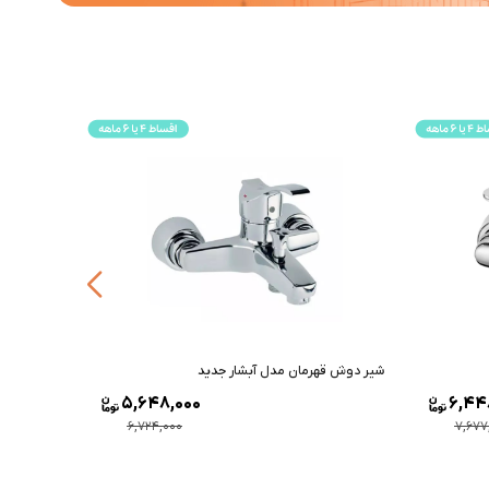
شیر دوش قهرمان مدل آبشار جدید
شیر دوش د
5,648,000
6,44
6,724,000
7,677