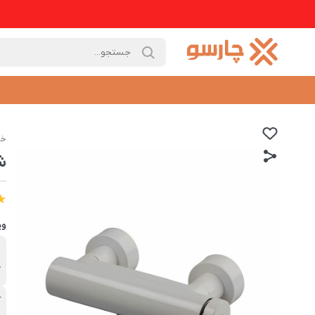
خا
ش
وی
ب
ک
آ