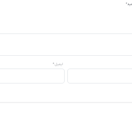
ید”
ایمیل
*