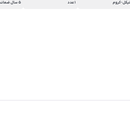
یکل-کروم
1 عدد
5 سال ضمانت کی دبلیو سی