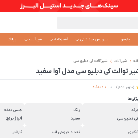
چارسو
سرویس بهداشتی
آشپزخانه
شیرآلات
وبلاگ
نه
شیرآلات
شیرآلات کی دبلیو سی
یر توالت کی دبلیو سی مدل آوا سفید
0 دیدگاه
(بدون امتیاز)
ژگی‌ها
رند
رنگ
جنس بدنه
ی دبلیو سی
سفید
آلیاژ برنج
بکاری
تعداد خروجی آب
گارانتی