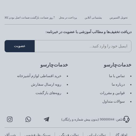
تحویل اکسپرس
پشتیبانی آنلاین
پرداخت در محل
7 روز ضمانت بازگشت
ضمانت اصل بودن کالا
دریافت تخفیف‌ها و مطالب آموزشی با عضویت در خبرنامه:
خدمات‌چارسو
خدمات‌چارسو
تماس با ما
خرید اقساطی لوازم آشپزخانه
درباره ما
رویه ارسال سفارش
قوانین و مقررات
رویه‌های بازگشت
سوالات متداول
تلفن: 90000044 (بدون پیش شماره و رایگان)
اجاق گاز
توالت ایرانی
توالت فرنگی
سینک ظرفشویی
شیرآلات