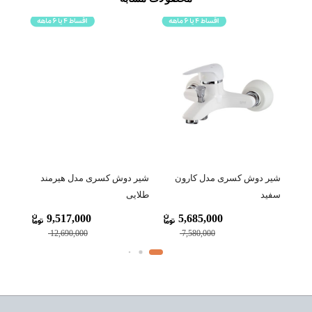
شیر دوش کسری مدل کارون
شیر دوش کسری مدل هیرمند
شیر 
سفید
طلایی
اسپان
9,517,000
5,685,000
12,690,000
7,580,000