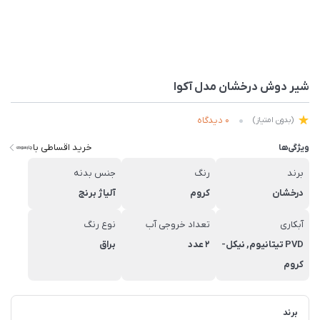
شیر دوش درخشان مدل آکوا
0 دیدگاه
(بدون امتیاز)
خرید اقساطی با
ویژگی‌ها
برند
رنگ
جنس بدنه
درخشان
کروم
آلیاژ برنج
آبکاری
تعداد خروجی آب
نوع رنگ
PVD تیتانیوم, نیکل-
2 عدد
براق
کروم
برند