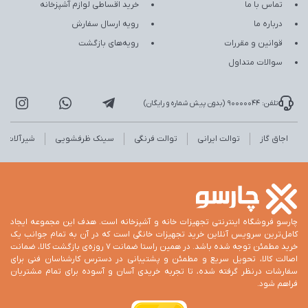
تماس با ما
خرید اقساطی لوازم آشپزخانه
درباره ما
رویه ارسال سفارش
قوانین و مقررات
رویه‌های بازگشت
سوالات متداول
تلفن: 90000044 (بدون پیش شماره و رایگان)
اجاق گاز
توالت ایرانی
توالت فرنگی
سینک ظرفشویی
شیرآلات
چارسو فروشگاه اینترنتی تجهیزات خانه و آشپزخانه است. هدف این مجموعه ایجاد
کامل‌ترین سرویس آنلاین خرید تجهیزات خانگی است که در آن به تمام جوانب یک
خرید مطمئن توجه شده باشد. در همین راستا ضمانت 7 روزه‌ی بازگشت کالا، ضمانت
اصالت کالا، تحویل سریع و مطمئن و پشتیبانی در دسترس کارشناسان فنی برای
سفارشات درنظر گرفته شده، تا تجربه خریدی آسان و آسوده برای تمام مشتریان
فراهم شود.