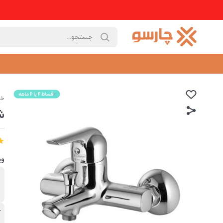
خا
ش
وی
ب
د
آ