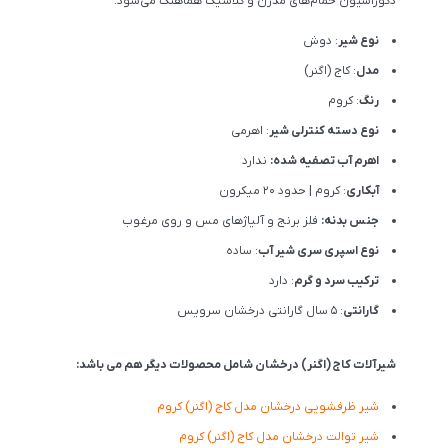
دکوراسیون حمام‌های مدرن و کلاسیک هماهنگ می‌شود.
نوع شیر
: دوش
مدل
: کاج (اگنر)
رنگ
: کروم
نوع دسته کنترلی شیر
: اهرمی
اهرم آب تصفیه شده:
ندارد
آبکاری
: کروم | حدود 20 میکرون
جنس بدنه:
فلز برنج و آلیاژهای مس و روی مرغوب
نوع اسپری سری شیر آب
: ساده
ترکیب سرد و گرم
: دارد
گارانتی
: 5 سال گارانتی درخشان سرویس
شیرآلات کاج (اگنر) درخشان شامل محصولات دیگر هم می باشد:
شیر ظرفشویی درخشان مدل کاج (اگنر) کروم
شیر توالت درخشان مدل کاج (اگنر) کروم