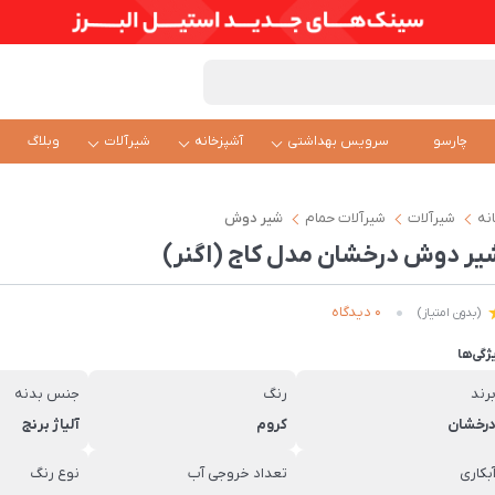
چارسو
سرویس بهداشتی
آشپزخانه
شیرآلات
وبلاگ
نه
شیرآلات
شیرآلات حمام
شیر دوش
یر دوش درخشان مدل کاج (اگنر)
0 دیدگاه
(بدون امتیاز)
ژگی‌ها
رند
رنگ
جنس بدنه
رخشان
کروم
آلیاژ برنج
بکاری
تعداد خروجی آب
نوع رنگ