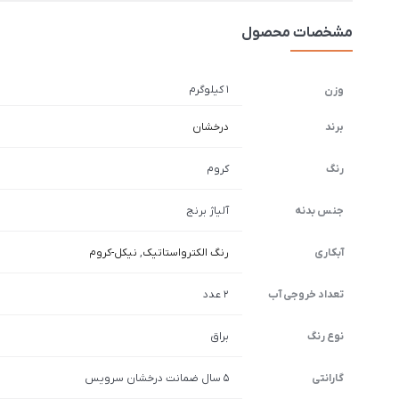
مشخصات محصول
1 کیلوگرم
وزن
برند
درخشان
رنگ
کروم
جنس بدنه
آلیاژ برنج
آبکاری
رنگ الکترواستاتیک
,
نیکل-کروم
تعداد خروجی آب
2 عدد
نوع رنگ
براق
گارانتی
5 سال ضمانت درخشان سرویس