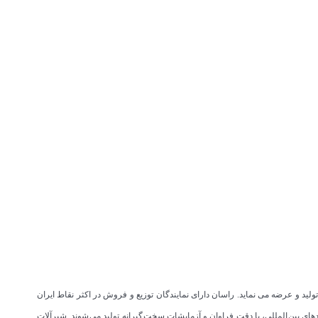
ی تولید و عرضه می نماید. راسان دارای نمایندگان توزیع و فروش در اکثر نقاط ایران
لیه محصولات برند راسان بر اساس موازین و استانداردهای بین المللی، با دقت فراوان و آزمایشات سخت گیرانه تولید می شوند. شیرآلات