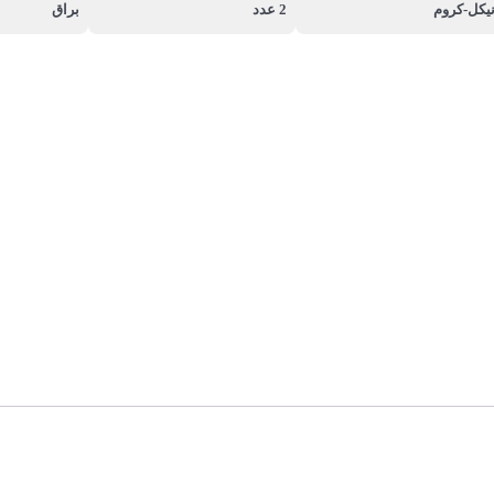
یکل-کروم
2 عدد
براق