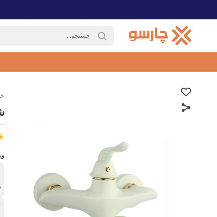
خا
ش
وی
ب
ر
آ