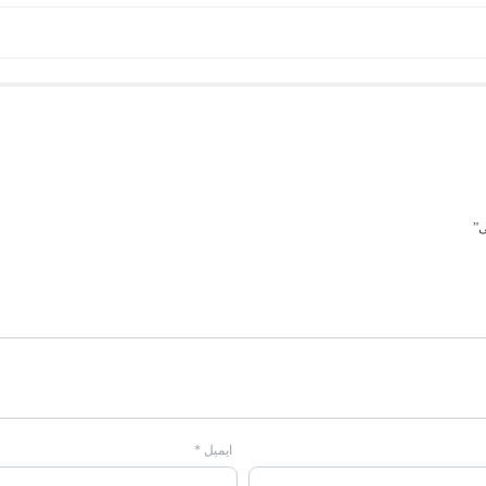
ی”
ایمیل
*