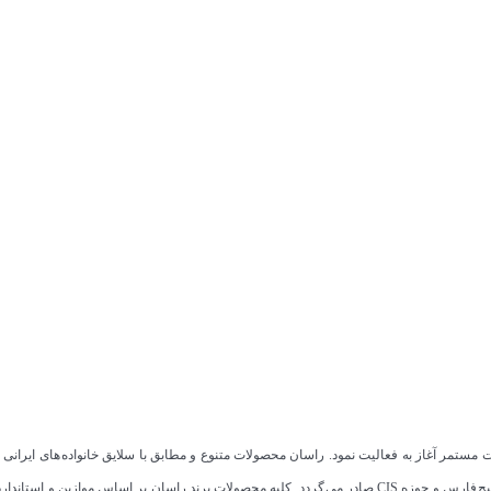
به صورت مستمر آغاز به فعالیت نمود. راسان محصولات متنوع و مطابق با سلایق خانواده های ایران
فعال بوده و بخش قابل توجهی از تولیدات به کشورهای عراق، افغانستان، حوزه خلیج فارس و حوزه CIS صادر می گردد. ک