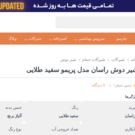
چارسو
سرویس بهداشتی
آشپزخانه
شیرآلات
وبلاگ
نه
شیرآلات
شیرآلات حمام
شیر دوش
یر دوش راسان مدل پریمو سفید طلایی
0 دیدگاه
(بدون امتیاز)
ژگی‌ها
رند
رنگ
جنس بدنه
اسان
سفید طلایی
آلیاژ برنج
بکاری
تعداد خروجی آب
نوع رنگ