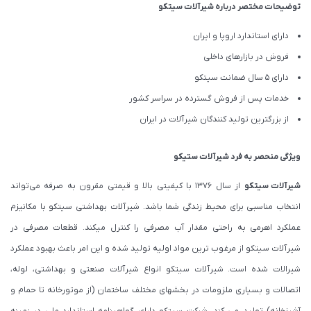
توضیحات مختصر درباره شیرآلات سیتکو
دارای استاندارد اروپا و ایران
فروش در بازارهای داخلی
دارای 5 سال ضمانت سیتکو
خدمات پس از فروش گسترده در سراسر کشور
از بزرگترین تولید کنندگان شیرآلات در ایران
ویژگی منحصر به فرد شیرآلات ستیکو
شیرآلات
سیتکو
از سال 1376 با کیفیتی بالا و قیمتی مقرون به صرفه می‌‌تواند
انتخاب مناسبی برای محیط زندگی شما باشد. شیرآلات بهداشتی سیتکو با مکانیزم
عملکرد اهرمی به راحتی مقدار آب مصرفی را کنترل میکند. قطعات مصرفی در
شیرآلات سیتکو از مرغوب ترین مواد اولیه تولید شده و این امر باعث بهبود عملکرد
شیرالات شده است. شیرآلات سیتکو انواع شیرآلات صنعتی و بهداشتی، لوله،
اتصالات و بسیاری ملزومات در بخشهای مختلف ساختمان (از موتورخانه تا حمام و
آشپزخانه) تولید می کند. شرکت سیتکو دارای گواهینامه استاندارد ملی در زمینه