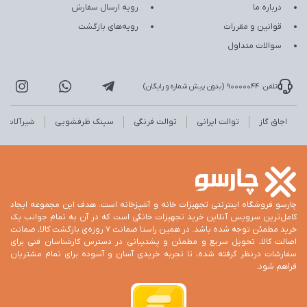
درباره ما
رویه ارسال سفارش
قوانین و مقررات
رویه‌های بازگشت
سوالات متداول
تلفن: 90000044 (بدون پیش شماره و رایگان)
اجاق گاز
توالت ایرانی
توالت فرنگی
سینک ظرفشویی
شیرآلات
چارسو فروشگاه اینترنتی تجهیزات خانه و آشپزخانه است. هدف این مجموعه ایجاد
کامل‌ترین سرویس آنلاین خرید تجهیزات خانگی است که در آن به تمام جوانب یک
خرید مطمئن توجه شده باشد. در همین راستا ضمانت 7 روزه‌ی بازگشت کالا، ضمانت
اصالت کالا، تحویل سریع و مطمئن و پشتیبانی در دسترس کارشناسان فنی برای
سفارشات درنظر گرفته شده، تا تجربه خریدی آسان و آسوده برای تمام مشتریان
فراهم شود.