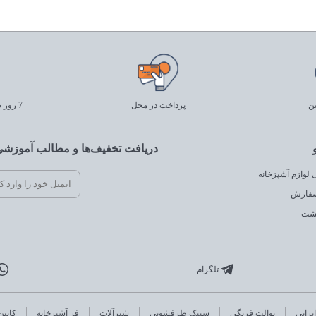
ین
پرداخت در محل
7 روز ضمانت بازگشت
دریافت تخفیف‌ها و مطالب آموزشی 
لوازم آشپزخانه
سفارش
گشت
تلگرام
یرانی
توالت فرنگی
سینک ظرفشویی
شیرآلات
فر آشپزخانه
کابین