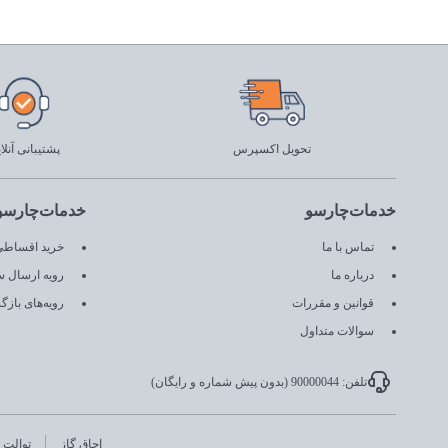
تحویل اکسپرس
پشتیبانی آنلا
خدمات‌چارسو
خدمات‌چارسو
تماس با ما
خرید اقساطی 
درباره ما
رویه ارسال 
قوانین و مقررات
رویه‌های باز
سوالات متداول
تلفن: 90000044 (بدون پیش شماره و رایگان)
اجاق گاز
توالت ا