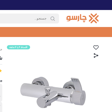
خا
ش
وی
ب
ش
آ