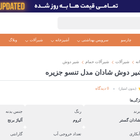
چارسو
سرویس بهداشتی
آشپزخانه
شیرآلات
وبلاگ
نه
شیرآلات
شیرآلات حمام
شیر دوش
یر دوش شادان مدل تنسو جزیره
0 دیدگاه
(بدون امتیاز)
ژگی‌ها
رند
رنگ
جنس بدنه
ادان گستر
کروم
آلیاژ برنج
بکاری
تعداد خروجی آب
گارانتی