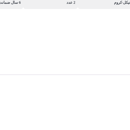
یکل-کروم
2 عدد
6 سال ضمانت شادان گستر