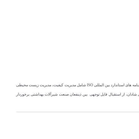
به عنوان یکی از نام های معتبر تولیدکننده شیرآلات در ایران، از منظر نگرش دانش محور و سیستمی می باشد که با دارا بودن نشان استاندارد ملی ایران و گواهینامه های استاندارد بین المللی ISO شامل مدیریت کیفیت، مدیریت زیست محیطی
شادان، از استقبال قابل توجهی بین ذینفعان صنعت شیرآلات بهداشتی برخوردار