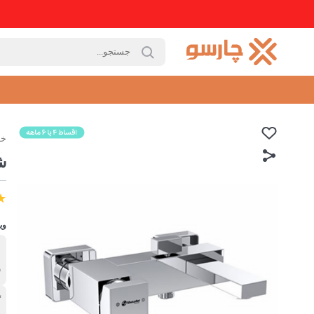
خا
ش
وی
ب
ش
گ