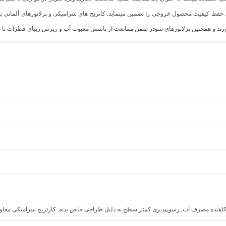
د، حفظ کیفیت محصول خروجی را تضمین مینماید. کاتریج های سرامیکی و پرلاتورهای آلمانی بخ
ورند و همچنین پرلاتورهای شودر ضمن ممانعت از پاشش معیوب آب و ریزش زیبای قطرات تا س
ور کاهنده مصرف آب, رسوب­پذیری کم­تر سطح به دلیل طراحی خاص بدنه, کارتریج سرامیکی مقاوم د