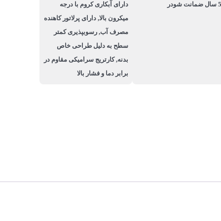
ال ضمانت شودر
دارای آبکاری کروم با درجه
میکرون بالا, دارای پرلاتور کاهنده
مصرف آب, رسوب­پذیری کم­تر
سطح به دلیل طراحی خاص
بدنه, کارتریج سرامیکی مقاوم در
برابر دما و فشار بالا