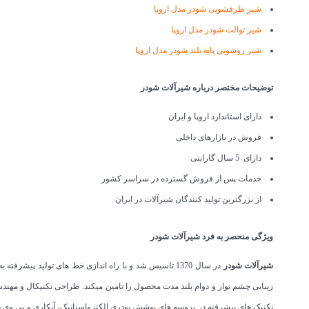
شیر ظرفشویی شودر مدل اروپا
شیر توالت شودر مدل اروپا
شیر روشویی پایه بلند شودر مدل اروپا
توضیحات مختصر درباره شیرآلات شودر
دارای استاندارد اروپا و ایران
فروش در بازارهای داخلی
دارای 5 سال گارانتی
خدمات پس از فروش گسترده در سراسر کشور
از بزرگترین تولید کنندگان شیرآلات در ایران
ویژگی منحصر به فرد شیرآلات شودر
شیرآلات شودر
در سال 1370 تاسیس شد و با راه اندازی خط های تولید
زیبایی چشم نواز و دوام بلند مدت محصول را تامین میکند. طراحی تکنیکال و مه
تکنیک های پیشرفته در پروسه های پوشش پودری الکترواستاتیک، آبکاری و پی وی د