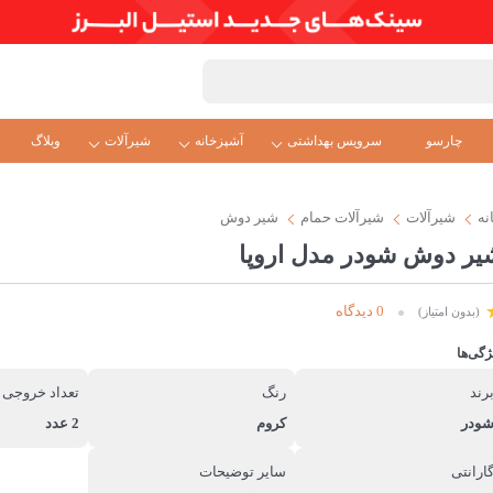
چارسو
سرویس بهداشتی
آشپزخانه
شیرآلات
وبلاگ
نه
شیرآلات
شیرآلات حمام
شیر دوش
یر دوش شودر مدل اروپا
0 دیدگاه
(بدون امتیاز)
ژگی‌ها
رند
رنگ
تعداد خروجی 
ودر
کروم
2 عدد
ارانتی
سایر توضیحات