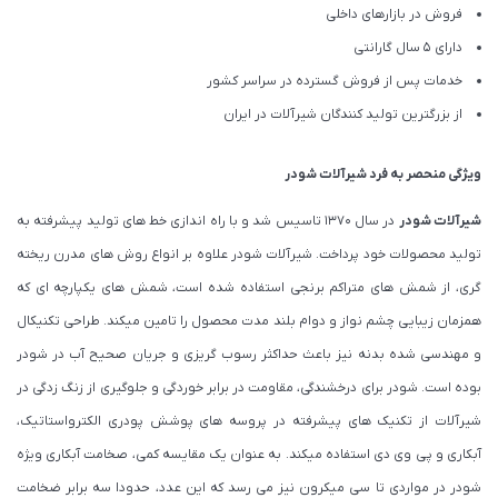
فروش در بازارهای داخلی
دارای 5 سال گارانتی
خدمات پس از فروش گسترده در سراسر کشور
از بزرگترین تولید کنندگان شیرآلات در ایران
ویژگی منحصر به فرد شیرآلات شودر
شیرآلات شودر
در سال 1370 تاسیس شد و با راه اندازی خط های تولید پیشرفته به
تولید محصولات خود پرداخت. شیرآلات شودر علاوه بر انواع روش های مدرن ریخته
گری، از شمش های متراکم برنجی استفاده شده است، شمش های یکپارچه ای که
همزمان زیبایی چشم نواز و دوام بلند مدت محصول را تامین میکند. طراحی تکنیکال
و مهندسی شده بدنه نیز باعث حداکثر رسوب گریزی و جریان صحیح آب در شودر
بوده است. شودر برای درخشندگی، مقاومت در برابر خوردگی و جلوگیری از زنگ زدگی در
شیرآلات از تکنیک های پیشرفته در پروسه های پوشش پودری الکترواستاتیک،
آبکاری و پی وی دی استفاده میکند. به عنوان یک مقایسه کمی، صخامت آبکاری ویژه
شودر در مواردی تا سی میکرون نیز می رسد که این عدد، حدودا سه برابر ضخامت