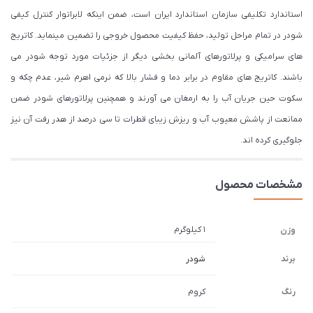
استاندارد تکلیفی سازمان استاندارد ایران است، ضمن اینکه لابراتوار کنترل کیفی
شودر در تمام مراحل تولید، حفظ کیفیت محصول خروجی را تضمین مینماید. کاتریج
های سرامیکی و پرلاتورهای آلمانی بخشی دیگر از جزئیات مورد توجه شودر می
باشند. کاتریج های مقاوم در برابر دما و فشار بالا که نرمی اهرم شیر، عدم چکه و
سکوت حین جریان آب را به ارمغان می آورند و همچنین پرلاتورهای شودر ضمن
ممانعت از پاشش معیوب آب و ریزش زیبای قطرات تا سی درصد از هدر رفت آن نیز
جلوگیری کرده اند.
مشخصات محصول
1 کیلوگرم
وزن
برند
شودر
رنگ
کروم