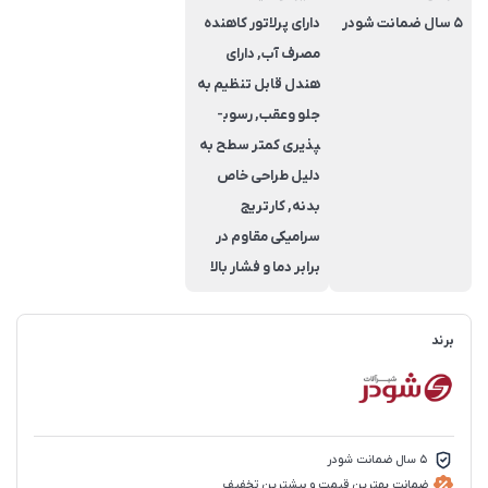
5 سال ضمانت شودر
دارای پرلاتور کاهنده
مصرف آب, دارای
هندل قابل تنظیم به
جلو وعقب, رسوب­
پذیری کم­تر سطح به
دلیل طراحی خاص
بدنه, کارتریج
سرامیکی مقاوم در
برابر دما و فشار بالا
برند
5 سال ضمانت شودر
ضمانت بهترین قیمت و بیشترین تخفیف