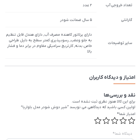
تعداد خروجی آب
2 عدد
گارانتی
5 سال ضمانت شودر
دارای پرلاتور کاهنده مصرف آب, دارای هندل قابل تنظیم
به جلو وعقب, رسوب­پذیری کم­تر سطح به دلیل طراحی
سایر توضیحات
خاص بدنه, کارتریج سرامیکی مقاوم در برابر دما و فشار
بالا
امتیاز و دیدگاه کاربران
نقد و بررسی‌ها
برای این کالا هنوز نظری ثبت نشده است.
اولین کسی باشید که دیدگاهی می نویسد “شیر دوش شودر مدل باواریا”
امتیاز شما
*
دیدگاه شما
*