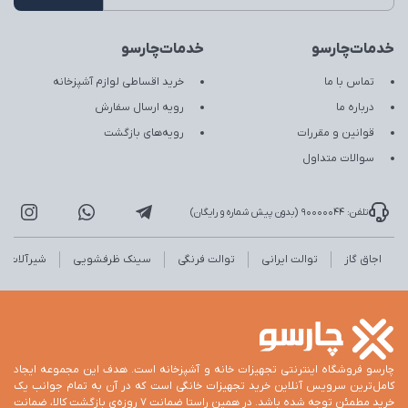
خدمات‌چارسو
خدمات‌چارسو
تماس با ما
خرید اقساطی لوازم آشپزخانه
درباره ما
رویه ارسال سفارش
قوانین و مقررات
رویه‌های بازگشت
سوالات متداول
تلفن: 90000044 (بدون پیش شماره و رایگان)
اجاق گاز
توالت ایرانی
توالت فرنگی
سینک ظرفشویی
شیرآلات
چارسو فروشگاه اینترنتی تجهیزات خانه و آشپزخانه است. هدف این مجموعه ایجاد
کامل‌ترین سرویس آنلاین خرید تجهیزات خانگی است که در آن به تمام جوانب یک
خرید مطمئن توجه شده باشد. در همین راستا ضمانت 7 روزه‌ی بازگشت کالا، ضمانت