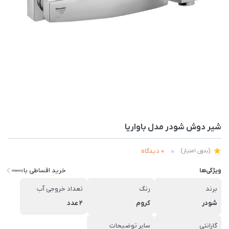
شیر دوش شودر مدل باواریا
0 دیدگاه
(بدون امتیاز)
خرید اقساطی با
ویژگی‌ها
برند
رنگ
تعداد خروجی آب
شودر
کروم
2 عدد
گارانتی
سایر توضیحات