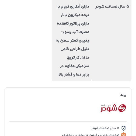
5 سال ضمانت شودر
دارای آبکاری کروم با
درجه میکرون بالا,
دارای پرلاتور کاهنده
مصرف آب, رسوب­
پذیری کم­تر سطح به
دلیل طراحی خاص
بدنه, کارتریج
سرامیکی مقاوم در
برابر دما و فشار بالا
برند
5 سال ضمانت شودر
ضمانت بهترین قیمت و بیشترین تخفیف