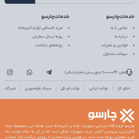
خدمات‌چارسو
خدمات‌چارسو
تماس با ما
خرید اقساطی لوازم آشپزخانه
درباره ما
رویه ارسال سفارش
قوانین و مقررات
رویه‌های بازگشت
سوالات متداول
تلفن: 90000044 (بدون پیش شماره و رایگان)
اجاق گاز
توالت ایرانی
توالت فرنگی
سینک ظرفشویی
شیرآلات
چارسو فروشگاه اینترنتی تجهیزات خانه و آشپزخانه است. هدف این مجموعه ایجاد
کامل‌ترین سرویس آنلاین خرید تجهیزات خانگی است که در آن به تمام جوانب یک
خرید مطمئن توجه شده باشد. در همین راستا ضمانت 7 روزه‌ی بازگشت کالا، ضمانت