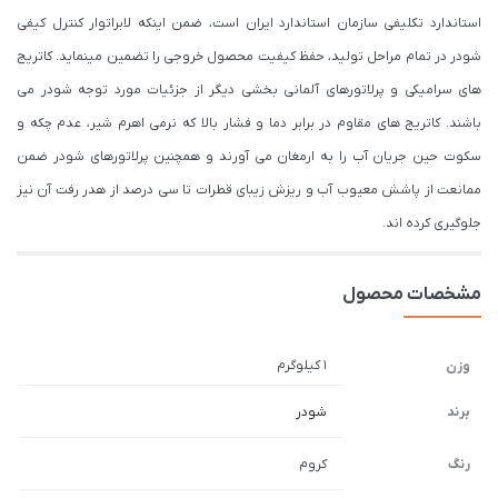
استاندارد تکلیفی سازمان استاندارد ایران است، ضمن اینکه لابراتوار کنترل کیفی
شودر در تمام مراحل تولید، حفظ کیفیت محصول خروجی را تضمین مینماید. کاتریج
های سرامیکی و پرلاتورهای آلمانی بخشی دیگر از جزئیات مورد توجه شودر می
باشند. کاتریج های مقاوم در برابر دما و فشار بالا که نرمی اهرم شیر، عدم چکه و
سکوت حین جریان آب را به ارمغان می آورند و همچنین پرلاتورهای شودر ضمن
ممانعت از پاشش معیوب آب و ریزش زیبای قطرات تا سی درصد از هدر رفت آن نیز
جلوگیری کرده اند.
مشخصات محصول
1 کیلوگرم
وزن
برند
شودر
رنگ
کروم