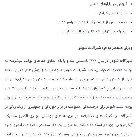
فروش در بازارهای داخلی
دارای 5 سال گارانتی
خدمات پس از فروش گسترده در سراسر کشور
از بزرگترین تولید کنندگان شیرآلات در ایران
ویژگی منحصر به فرد شیرآلات شودر
شیرآلات شودر
در سال 1370 تاسیس شد و با راه اندازی خط های تولید پیشرفته به
تولید محصولات خود پرداخت. شیرآلات شودر علاوه بر انواع روش های مدرن ریخته
گری، از شمش های متراکم برنجی استفاده شده است، شمش های یکپارچه ای که
همزمان زیبایی چشم نواز و دوام بلند مدت محصول را تامین میکند. طراحی تکنیکال
و مهندسی شده بدنه نیز باعث حداکثر رسوب گریزی و جریان صحیح آب در شودر
بوده است. شودر برای درخشندگی، مقاومت در برابر خوردگی و جلوگیری از زنگ زدگی در
شیرآلات از تکنیک های پیشرفته در پروسه های پوشش پودری الکترواستاتیک،
آبکاری و پی وی دی استفاده میکند. به عنوان یک مقایسه کمی، صخامت آبکاری ویژه
شودر در مواردی تا سی میکرون نیز می رسد که این عدد، حدودا سه برابر ضخامت