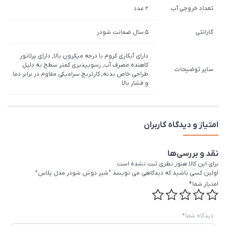
تعداد خروجی آب
2 عدد
گارانتی
5 سال ضمانت شودر
دارای آبکاری کروم با درجه میکرون بالا, دارای پرلاتور
کاهنده مصرف آب, رسوب­پذیری کم­تر سطح به دلیل
سایر توضیحات
طراحی خاص بدنه, کارتریج سرامیکی مقاوم در برابر دما
و فشار بالا
امتیاز و دیدگاه کاربران
نقد و بررسی‌ها
برای این کالا هنوز نظری ثبت نشده است.
اولین کسی باشید که دیدگاهی می نویسد “شیر دوش شودر مدل پلاس”
امتیاز شما
*
دیدگاه شما
*