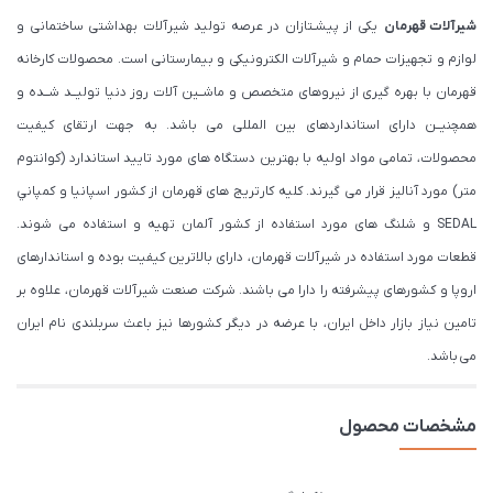
شیرآلات قهرمان
یکی از پیشـتازان در عرصه تولید شیرآلات بهداشتی ساختمانی و
لوازم و تجهیزات حمام و شیرآلات الکترونیکی و بیمارستانی است. محصولات کارخانه
قهرمان با بهره گیری از نیروهای متخصص و ماشــین آلات روز دنیا تولیــد شــده و
همچنیــن دارای استانداردهای بین المللی می باشد. به جهت ارتقای کیفیت
محصولات، تمامی مواد اولیه با بهترین دستگاه های مورد تایید استاندارد (كوانتوم
متر) مورد آنالیز قرار می گیرند. كليه كارتريج های قهرمان از كشور اسپانيا و كمپاني
SEDAL و شلنگ های مورد استفاده از کشور آلمان تهیه و استفاده می شوند.
قطعات مورد استفاده در شیرآلات قهرمان، دارای بالاترین کیفیت بوده و استاندارهای
اروپا و کشورهای پیشرفته را دارا می باشند. شرکت صنعت شیرآلات قهرمان، علاوه بر
تامین نیاز بازار داخل ایران، با عرضه در دیگر کشورها نیز باعث سربلندی نام ایران
می باشد.
مشخصات محصول