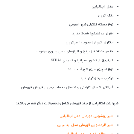
مدل
: ایتالیایی
رنگ
: کروم
نوع دسته کنترلی شیر
: اهرمی
اهرم آب تصفیه شده:
ندارد
آبکاری
: کروم | حدود 20 میکرون
جنس بدنه:
فلز برنج و آلیاژهای مس و روی مرغوب
کارتریج
: از كشور اسپانيا و كمپاني SEDAL
نوع اسپری سری شیر آب
: ساده
ترکیب سرد و گرم
: دارد
گارانتی
: 5 سال گارانتی و 15 سال خدمات پس از فروش قهرمان
شیرآلات ایتالیایی از برند قهرمان شامل محصولات دیگر هم می باشد:
شیر روشویی قهرمان مدل ایتالیایی
شیر ظرفشویی قهرمان مدل ایتالیایی