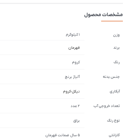
مشخصات محصول
1 کیلوگرم
وزن
برند
قهرمان
رنگ
کروم
جنس بدنه
آلیاژ برنج
آبکاری
نیکل-کروم
تعداد خروجی آب
2 عدد
نوع رنگ
براق
گارانتی
5 سال ضمانت قهرمان