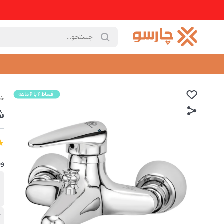
خا
ش
وی
ب
ق
آ