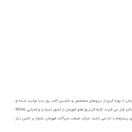
ان با بهره گیری از نیروهای متخصص و ماشــین آلات روز دنیا تولیــد شــده و
همچنیــن دارای استانداردهای بین المللی می باشد. به جهت ارتقای کیفیت محصولات، تمامی مواد اولیه با بهترین دستگاه های مورد تایید استاندارد (كوانتوم متر) مورد آنالیز قرار می گیرند. كليه كارتريج های قهرمان از كشور اسپانيا و كمپاني SEDAL
 پیشرفته را دارا می باشند. شرکت صنعت شیرآلات قهرمان، علاوه بر تامین نیاز