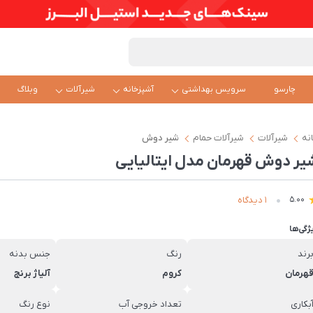
چارسو
سرویس بهداشتی
آشپزخانه
شیرآلات
وبلاگ
نه
شیرآلات
شیرآلات حمام
شیر دوش
یر دوش قهرمان مدل ایتالیایی
1 دیدگاه
5.00
ژگی‌ها
رند
رنگ
جنس بدنه
هرمان
کروم
آلیاژ برنج
بکاری
تعداد خروجی آب
نوع رنگ