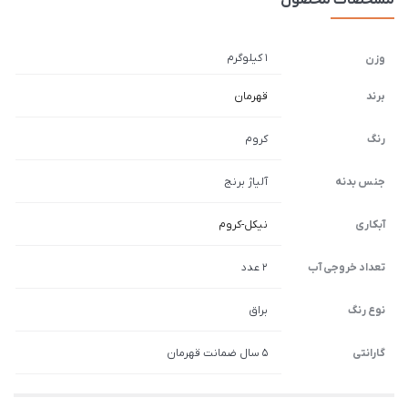
مشخصات محصول
1 کیلوگرم
وزن
برند
قهرمان
رنگ
کروم
جنس بدنه
آلیاژ برنج
آبکاری
نیکل-کروم
تعداد خروجی آب
2 عدد
نوع رنگ
براق
گارانتی
5 سال ضمانت قهرمان