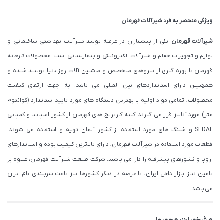
ویژگی منحصر به فرد شیرآلات قهرمان
شیرآلات قهرمان
یکی از پیشـتازان در عرصه تولید شیرآلات بهداشتی ساختمانی و
لوازم و تجهیزات حمام و شیرآلات الکترونیکی و بیمارستانی است. محصولات کارخانه
قهرمان با بهره گیری از نیروهای متخصص و ماشــین آلات روز دنیا تولیــد شــده و
همچنیــن دارای استانداردهای بین المللی می باشد. به جهت ارتقای کیفیت
محصولات، تمامی مواد اولیه با بهترین دستگاه های مورد تایید استاندارد (كوانتوم
متر) مورد آنالیز قرار می گیرند. كليه كارتريج های قهرمان از كشور اسپانيا و كمپاني
SEDAL و شلنگ های مورد استفاده از کشور آلمان تهیه و استفاده می شوند.
قطعات مورد استفاده در شیرآلات قهرمان، دارای بالاترین کیفیت بوده و استاندارهای
اروپا و کشورهای پیشرفته را دارا می باشند. شرکت صنعت شیرآلات قهرمان، علاوه بر
تامین نیاز بازار داخل ایران، با عرضه در دیگر کشورها نیز باعث سربلندی نام ایران
می باشد.