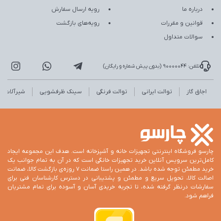
درباره ما
رویه ارسال سفارش
قوانین و مقررات
رویه‌های بازگشت
سوالات متداول
تلفن: 90000044 (بدون پیش شماره و رایگان)
اجاق گاز
توالت ایرانی
توالت فرنگی
سینک ظرفشویی
شیرآلات
چارسو فروشگاه اینترنتی تجهیزات خانه و آشپزخانه است. هدف این مجموعه ایجاد
کامل‌ترین سرویس آنلاین خرید تجهیزات خانگی است که در آن به تمام جوانب یک
خرید مطمئن توجه شده باشد. در همین راستا ضمانت 7 روزه‌ی بازگشت کالا، ضمانت
اصالت کالا، تحویل سریع و مطمئن و پشتیبانی در دسترس کارشناسان فنی برای
سفارشات درنظر گرفته شده، تا تجربه خریدی آسان و آسوده برای تمام مشتریان
فراهم شود.