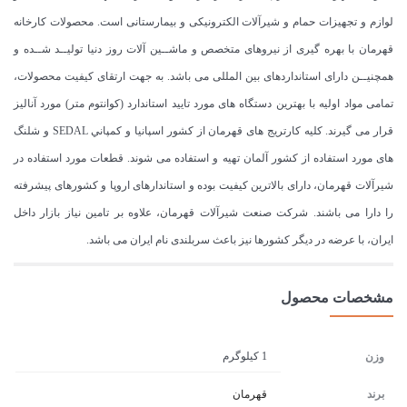
لوازم و تجهیزات حمام و شیرآلات الکترونیکی و بیمارستانی است. محصولات کارخانه
قهرمان با بهره گیری از نیروهای متخصص و ماشــین آلات روز دنیا تولیــد شــده و
همچنیــن دارای استانداردهای بین المللی می باشد. به جهت ارتقای کیفیت محصولات،
تمامی مواد اولیه با بهترین دستگاه های مورد تایید استاندارد (كوانتوم متر) مورد آنالیز
قرار می گیرند. كليه كارتريج های قهرمان از كشور اسپانيا و كمپاني SEDAL و شلنگ
های مورد استفاده از کشور آلمان تهیه و استفاده می شوند. قطعات مورد استفاده در
شیرآلات قهرمان، دارای بالاترین کیفیت بوده و استاندارهای اروپا و کشورهای پیشرفته
را دارا می باشند. شرکت صنعت شیرآلات قهرمان، علاوه بر تامین نیاز بازار داخل
ایران، با عرضه در دیگر کشورها نیز باعث سربلندی نام ایران می باشد.
مشخصات محصول
1 کیلوگرم
وزن
برند
قهرمان