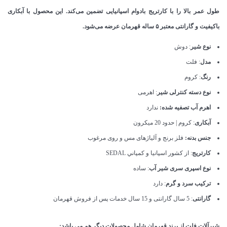
طول عمر بالا را با کارتریج بادوام اسپانیایی تضمین می‌کند. این محصول با آبکاری
باکیفیت و گارانتی معتبر ۵ ساله قهرمان عرضه می‌شود.
نوع شیر
: دوش
مدل
: فلت
رنگ
: کروم
نوع دسته کنترلی شیر
: اهرمی
اهرم آب تصفیه شده:
ندارد
آبکاری
: کروم | حدود 20 میکرون
جنس بدنه:
فلز برنج و آلیاژهای مس و روی مرغوب
کارتریج
: از كشور اسپانيا و كمپاني SEDAL
نوع اسپری سری شیر آب
: ساده
ترکیب سرد و گرم
: دارد
گارانتی
: 5 سال گارانتی و 15 سال خدمات پس از فروش قهرمان
شیرآلات فلت از برند قهرمان شامل محصولات دیگر هم می باشد: