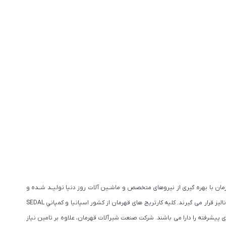
ان با بهره گیری از نیروهای متخصص و ماشــین آلات روز دنیا تولیــد شــده و
همچنیــن دارای استانداردهای بین المللی می باشد. به جهت ارتقای کیفیت محصولات، تمامی مواد اولیه با بهترین دستگاه های مورد تایید استاندارد (كوانتوم متر) مورد آنالیز قرار می گیرند. كليه كارتريج های قهرمان از كشور اسپانيا و كمپاني SEDAL
 پیشرفته را دارا می باشند. شرکت صنعت شیرآلات قهرمان، علاوه بر تامین نیاز