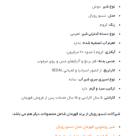
نوع شیر
: دوش
مدل
: تنسو رویال
رنگ
: کروم
نوع دسته کنترلی شیر
: اهرمی
اهرم آب تصفیه شده:
ندارد
آبکاری
: کروم | حدود 20 میکرون
جنس بدنه:
فلز برنج و آلیاژهای مس و روی مرغوب
کارتریج
: از كشور اسپانيا و كمپاني SEDAL
نوع اسپری سری شیر آب
: ساده
ترکیب سرد و گرم
: دارد
گارانتی
: 5 سال گارانتی و 15 سال خدمات پس از فروش قهرمان
شیرآلات تنسو رویال از برند قهرمان شامل محصولات دیگر هم می باشد:
شیر روشویی قهرمان مدل تنسو رویال