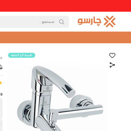
خا
ش
وی
ب
ق
آ