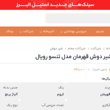
چارسو
سرویس بهداشتی
آشپزخانه
شیرآلات
وبلاگ
نه
شیرآلات
شیرآلات حمام
شیر دوش
یر دوش قهرمان مدل تنسو رویال
0 دیدگاه
(بدون امتیاز)
ژگی‌ها
رند
رنگ
جنس بدنه
هرمان
کروم
آلیاژ برنج
بکاری
تعداد خروجی آب
نوع رنگ