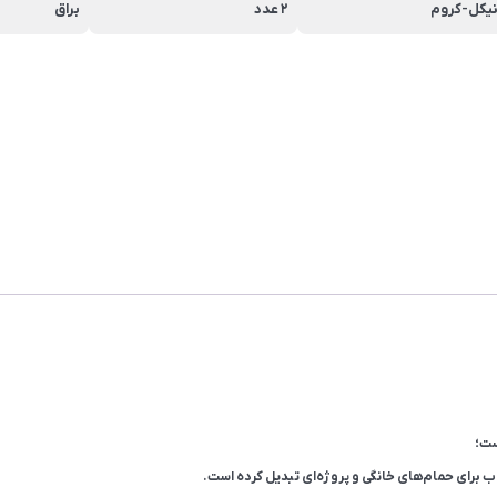
یکل-کروم
2 عدد
براق
ست؛