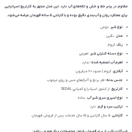
مقاوم در برابر خط و خش و لکه‌های آب دارد. این مدل مجهز به کارتریج اسپانیایی
برای عملکرد روان و آب‌بندی دقیق بوده و با گارانتی ۵ ساله قهرمان عرضه می‌شود.
نوع شیر
: دوش
مدل
: نگین
رنگ
: کروم
نوع دسته کنترلی شیر
: اهرمی
اهرم آب تصفیه شده:
ندارد
آبکاری
: کروم | حدود 20 میکرون
جنس بدنه:
فلز برنج و آلیاژهای مس و روی مرغوب
کارتریج
: از كشور اسپانيا و كمپاني SEDAL
نوع اسپری سری شیر آب
: ساده
ترکیب سرد و گرم
: دارد
گارانتی
: 5 سال گارانتی و 15 سال خدمات پس از فروش قهرمان
شیرآلات نگین از برند قهرمان شامل محصولات دیگر هم می باشد: