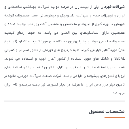
شیرآلات قهرمان
یکی از پیشـتازان در عرصه تولید شیرآلات بهداشتی ساختمانی و
لوازم و تجهیزات حمام و شیرآلات الکترونیکی و بیمارستانی است. محصولات کارخانه
قهرمان با بهره گیری از نیروهای متخصص و ماشــین آلات روز دنیا تولیــد شــده و
همچنیــن دارای استانداردهای بین المللی می باشد. به جهت ارتقای کیفیت
محصولات، تمامی مواد اولیه با بهترین دستگاه های مورد تایید استاندارد (كوانتوم
متر) مورد آنالیز قرار می گیرند. كليه كارتريج های قهرمان از كشور اسپانيا و كمپاني
SEDAL و شلنگ های مورد استفاده از کشور آلمان تهیه و استفاده می شوند.
قطعات مورد استفاده در شیرآلات قهرمان، دارای بالاترین کیفیت بوده و استاندارهای
اروپا و کشورهای پیشرفته را دارا می باشند. شرکت صنعت شیرآلات قهرمان، علاوه بر
تامین نیاز بازار داخل ایران، با عرضه در دیگر کشورها نیز باعث سربلندی نام ایران
می باشد.
مشخصات محصول