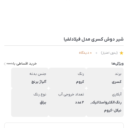
شیر دوش کسری مدل فیلادلفیا
0 دیدگاه
(بدون امتیاز)
خرید اقساطی با
ویژگی‌ها
برند
رنگ
جنس بدنه
کسری
کروم
آلیاژ برنج
آبکاری
تعداد خروجی آب
نوع رنگ
رنگ الکترواستاتیک,
2 عدد
براق
نیکل-کروم