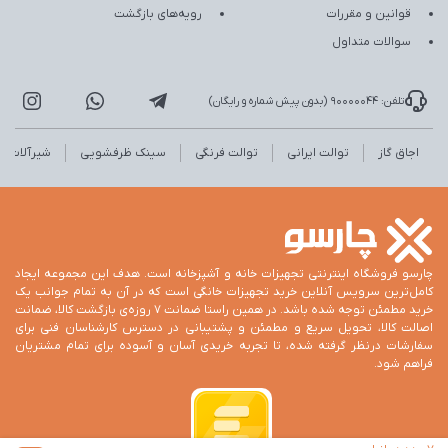
قوانین و مقررات
رویه‌های بازگشت
سوالات متداول
تلفن: 90000044 (بدون پیش شماره و رایگان)
اجاق گاز
توالت ایرانی
توالت فرنگی
سینک ظرفشویی
شیرآلات
چارسو فروشگاه اینترنتی تجهیزات خانه و آشپزخانه است. هدف این مجموعه ایجاد
کامل‌ترین سرویس آنلاین خرید تجهیزات خانگی است که در آن به تمام جوانب یک
خرید مطمئن توجه شده باشد. در همین راستا ضمانت 7 روزه‌ی بازگشت کالا، ضمانت
اصالت کالا، تحویل سریع و مطمئن و پشتیبانی در دسترس کارشناسان فنی برای
سفارشات درنظر گرفته شده، تا تجربه خریدی آسان و آسوده برای تمام مشتریان
فراهم شود.