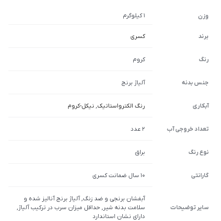
1 کیلوگرم
وزن
برند
کسری
رنگ
کروم
جنس بدنه
آلیاژ برنج
آبکاری
رنگ الکترواستاتیک
,
نیکل-کروم
تعداد خروجی آب
2 عدد
نوع رنگ
براق
گارانتی
10 سال ضمانت کسری
آبفشان برنجی و ضد زنگ, آلیاژ برنج آنالیز شده و
سایر توضیحات
سلامت بدنه شیر, حداقل میزان سرب در ترکیب آلیاژ,
دارای نشان استاندارد