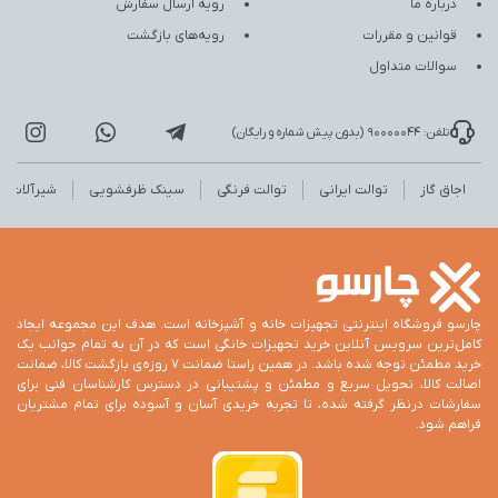
درباره ما
رویه ارسال سفارش
قوانین و مقررات
رویه‌های بازگشت
سوالات متداول
تلفن: 90000044 (بدون پیش شماره و رایگان)
اجاق گاز
توالت ایرانی
توالت فرنگی
سینک ظرفشویی
شیرآلات
چارسو فروشگاه اینترنتی تجهیزات خانه و آشپزخانه است. هدف این مجموعه ایجاد
کامل‌ترین سرویس آنلاین خرید تجهیزات خانگی است که در آن به تمام جوانب یک
خرید مطمئن توجه شده باشد. در همین راستا ضمانت 7 روزه‌ی بازگشت کالا، ضمانت
اصالت کالا، تحویل سریع و مطمئن و پشتیبانی در دسترس کارشناسان فنی برای
سفارشات درنظر گرفته شده، تا تجربه خریدی آسان و آسوده برای تمام مشتریان
فراهم شود.