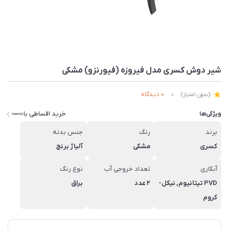
شیر دوش کسری مدل فیروزه (فیورنزو) مشکی
0 دیدگاه
(بدون امتیاز)
خرید اقساطی با
ویژگی‌ها
برند
رنگ
جنس بدنه
کسری
مشکی
آلیاژ برنج
آبکاری
تعداد خروجی آب
نوع رنگ
PVD تیتانیوم, نیکل-
2 عدد
براق
کروم