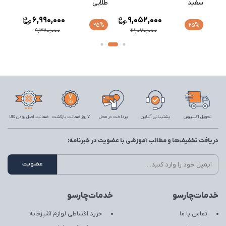
سفید
طلایی
طلایی
6,990,000
9,052,000
25%
25%
9,320,000
12,070,000
تحویل اکسپرس
پشتیبانی آنلاین
پرداخت در محل
7 روز ضمانت بازگشت
ضمانت اصل بودن کالا
دریافت تخفیف‌ها و مطالب آموزشی با عضویت در خبرنامه:
خدمات‌چارسو
خدمات‌چارسو
تماس با ما
خرید اقساطی لوازم آشپزخانه