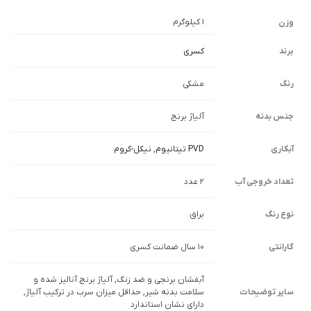
1 کیلوگرم
وزن
برند
کسری
رنگ
مشکی
جنس بدنه
آلیاژ برنج
آبکاری
PVD تیتانیوم
,
نیکل-کروم
تعداد خروجی آب
2 عدد
نوع رنگ
براق
گارانتی
10 سال ضمانت کسری
آبفشان برنجی و ضد زنگ, آلیاژ برنج آنالیز شده و
سایر توضیحات
سلامت بدنه شیر, حداقل میزان سرب در ترکیب آلیاژ,
دارای نشان استاندارد