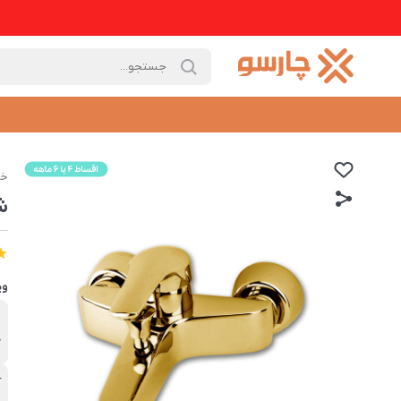
خا
ش
وی
ب
ک
آ