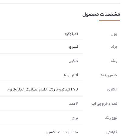
مشخصات محصول
1 کیلوگرم
وزن
برند
کسری
رنگ
طلایی
جنس بدنه
آلیاژ برنج
آبکاری
PVD تیتانیوم
,
رنگ الکترواستاتیک
,
نیکل-کروم
تعداد خروجی آب
2 عدد
نوع رنگ
براق
گارانتی
10 سال ضمانت کسری