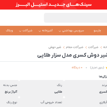
چارسو
سرویس بهداشتی
آشپزخانه
شیرآلات
وبلاگ
نه
شیرآلات
شیرآلات حمام
شیر دوش
یر دوش کسری مدل سزار طلایی
0 دیدگاه
(بدون امتیاز)
ژگی‌ها
رند
رنگ
جنس بدنه
سری
طلایی
آلیاژ برنج
بکاری
تعداد خروجی آب
نوع رنگ