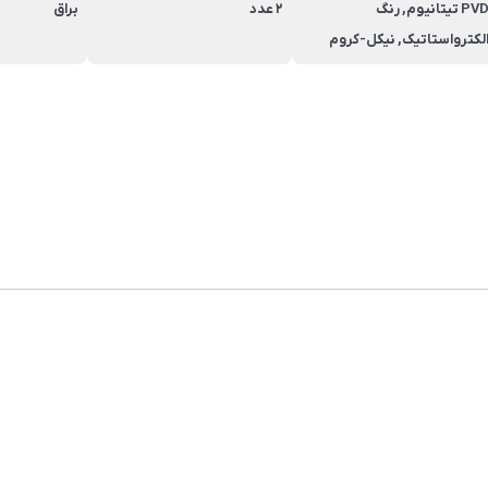
PVD تیتانیوم, رنگ
2 عدد
براق
لکترواستاتیک, نیکل-کروم