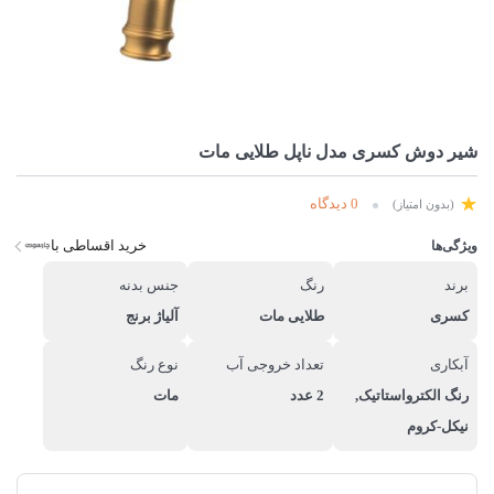
شیر دوش کسری مدل ناپل طلایی مات
0 دیدگاه
(بدون امتیاز)
خرید اقساطی با
ویژگی‌ها
برند
رنگ
جنس بدنه
کسری
طلایی مات
آلیاژ برنج
آبکاری
تعداد خروجی آب
نوع رنگ
رنگ الکترواستاتیک,
2 عدد
مات
نیکل-کروم