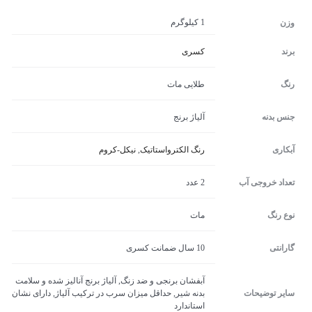
1 کیلوگرم
وزن
برند
کسری
رنگ
طلایی مات
جنس بدنه
آلیاژ برنج
آبکاری
رنگ الکترواستاتیک
,
نیکل-کروم
تعداد خروجی آب
2 عدد
نوع رنگ
مات
گارانتی
10 سال ضمانت کسری
آبفشان برنجی و ضد زنگ, آلیاژ برنج آنالیز شده و سلامت
سایر توضیحات
بدنه شیر, حداقل میزان سرب در ترکیب آلیاژ, دارای نشان
استاندارد