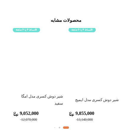
محصولات مشابه
شیر دوش کسری مدل امگا
شیر 
شیر دوش کسری مدل ایمیج
سفید
طلای
9,052,000
9,855,000
12,070,000
13,140,000