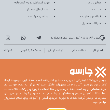
تماس با ما
خرید اقساطی لوازم آشپزخانه
درباره ما
رویه ارسال سفارش
قوانین و مقررات
رویه‌های بازگشت
سوالات متداول
تلفن: 90000044 (بدون پیش شماره و رایگان)
اجاق گاز
توالت ایرانی
توالت فرنگی
سینک ظرفشویی
شیرآلات
چارسو فروشگاه اینترنتی تجهیزات خانه و آشپزخانه است. هدف این مجموعه ایجاد
کامل‌ترین سرویس آنلاین خرید تجهیزات خانگی است که در آن به تمام جوانب یک
خرید مطمئن توجه شده باشد. در همین راستا ضمانت 7 روزه‌ی بازگشت کالا، ضمانت
اصالت کالا، تحویل سریع و مطمئن و پشتیبانی در دسترس کارشناسان فنی برای
سفارشات درنظر گرفته شده، تا تجربه خریدی آسان و آسوده برای تمام مشتریان
فراهم شود.