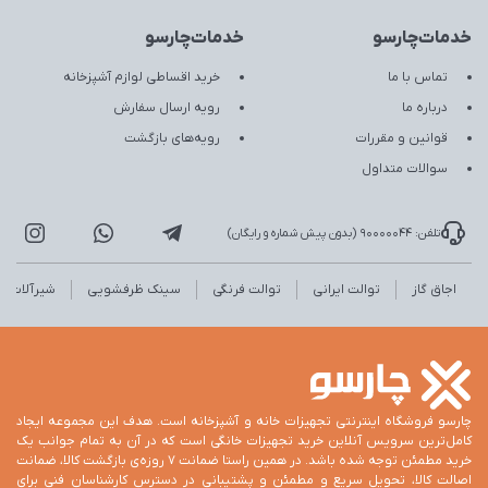
خدمات‌چارسو
خدمات‌چارسو
تماس با ما
خرید اقساطی لوازم آشپزخانه
درباره ما
رویه ارسال سفارش
قوانین و مقررات
رویه‌های بازگشت
سوالات متداول
تلفن: 90000044 (بدون پیش شماره و رایگان)
اجاق گاز
توالت ایرانی
توالت فرنگی
سینک ظرفشویی
شیرآلات
چارسو فروشگاه اینترنتی تجهیزات خانه و آشپزخانه است. هدف این مجموعه ایجاد
کامل‌ترین سرویس آنلاین خرید تجهیزات خانگی است که در آن به تمام جوانب یک
خرید مطمئن توجه شده باشد. در همین راستا ضمانت 7 روزه‌ی بازگشت کالا، ضمانت
اصالت کالا، تحویل سریع و مطمئن و پشتیبانی در دسترس کارشناسان فنی برای