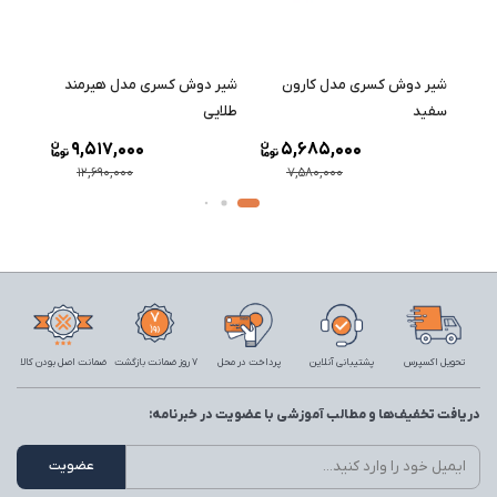
شیر دوش کسری مدل کارون
شیر دوش کسری مدل هیرمند
شیر 
سفید
طلایی
اسپان
9,517,000
5,685,000
12,690,000
7,580,000
تحویل اکسپرس
پشتیبانی آنلاین
پرداخت در محل
7 روز ضمانت بازگشت
ضمانت اصل بودن کالا
دریافت تخفیف‌ها و مطالب آموزشی با عضویت در خبرنامه: