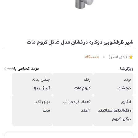
شیر ظرفشویی دوکاره درخشان مدل شاتل کروم مات
0 دیدگاه
(بدون امتیاز)
خرید اقساطی با
ویژگی‌ها
برند
رنگ
جنس بدنه
درخشان
کروم مات
آلیاژ برنج
آبکاری
تعداد خروجی آب
نوع رنگ
رنگ الکترواستاتیک,
2 عدد
مات
نیکل-کروم