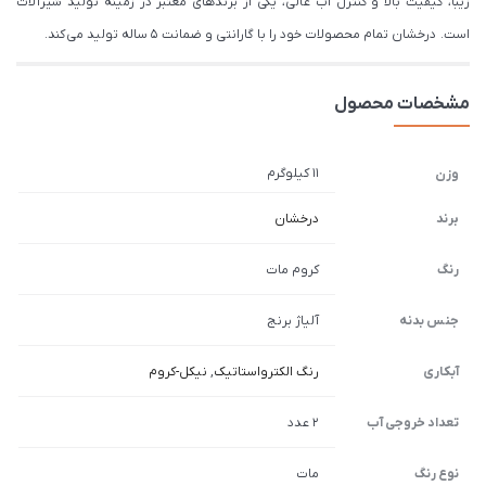
زیبا، کیفیت بالا و کنترل آب عالی، یکی از برندهای معتبر در زمینه تولید شیرآلات
است. درخشان تمام محصولات خود را با گارانتی و ضمانت 5 ساله تولید می کند.
مشخصات محصول
11 کیلوگرم
وزن
برند
درخشان
رنگ
کروم مات
جنس بدنه
آلیاژ برنج
آبکاری
رنگ الکترواستاتیک
,
نیکل-کروم
تعداد خروجی آب
2 عدد
نوع رنگ
مات