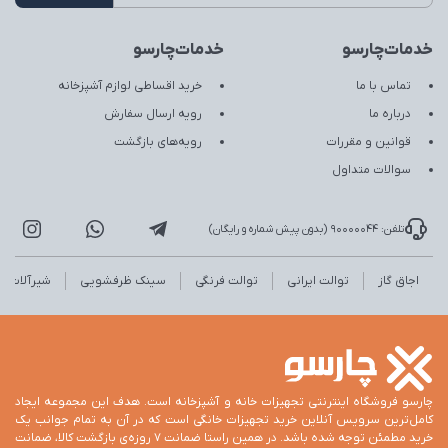
خدمات‌چارسو
خدمات‌چارسو
تماس با ما
خرید اقساطی لوازم آشپزخانه
درباره ما
رویه ارسال سفارش
قوانین و مقررات
رویه‌های بازگشت
سوالات متداول
تلفن: 90000044 (بدون پیش شماره و رایگان)
اجاق گاز
توالت ایرانی
توالت فرنگی
سینک ظرفشویی
شیرآلات
چارسو فروشگاه اینترنتی تجهیزات خانه و آشپزخانه است. هدف این مجموعه ایجاد
کامل‌ترین سرویس آنلاین خرید تجهیزات خانگی است که در آن به تمام جوانب یک
خرید مطمئن توجه شده باشد. در همین راستا ضمانت 7 روزه‌ی بازگشت کالا، ضمانت