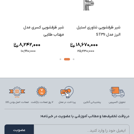
شیر ظرفشویی شاوری استیل
شیر ظرفشویی کسری مدل
شیر ظ
البرز مدل ST311
مهتاب طلایی
ST211
8,242,000
18,670,000
10,990,000
25,230,000
تحویل اکسپرس
پشتیبانی آنلاین
پرداخت در محل
7 روز ضمانت بازگشت
ضمانت اصل بودن کالا
دریافت تخفیف‌ها و مطالب آموزشی با عضویت در خبرنامه: